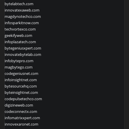
bytelabtech.com
innovatexaweb.com
magdynotechco.com
infosparkitnow.com
techvortexco.com
geekifyweb.com
infoplazatech.com
bytegeniusxpert.com
innovatebytelab.com
infobytepro.com
magbytego.com
codegeniusnet.com
infoinsightnet.com
bytesourcehq.com
byteinsightnet.com
codepulsetechco.com
digizineweb.com
codeconnectx.com
infomatrixxpert.com
innovexaronet.com