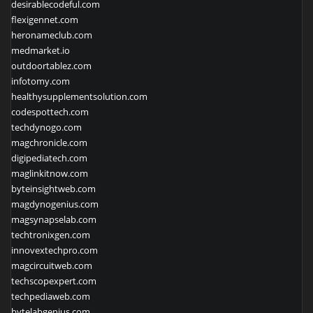
desirablecodeful.com
flexigennet.com
heronameclub.com
medmarket.io
outdoortablez.com
infotomy.com
healthysupplementsolution.com
codespottech.com
techdynogo.com
magchronicle.com
digipediatech.com
maglinkitnow.com
byteinsightweb.com
magdynogenius.com
magsynapselab.com
techtronixgen.com
innovextechpro.com
magcircuitweb.com
techscopexpert.com
techpediaweb.com
bytelabgenius.com