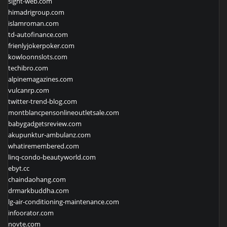
sight-web.com
himadrigroup.com
islamroman.com
td-autofinance.com
frienlyjokerpoker.com
kowloonnslots.com
techibro.com
alpinemagazines.com
vulcanrp.com
twitter-trend-blog.com
montblancpensonlineoutletsale.com
babygadgetsreview.com
akupunktur-ambulanz.com
whatiremembered.com
linq-condo-beautyworld.com
ebyt.cc
chaindaohang.com
drmarkbuddha.com
lg-air-conditioning-maintenance.com
infoorator.com
novte.com