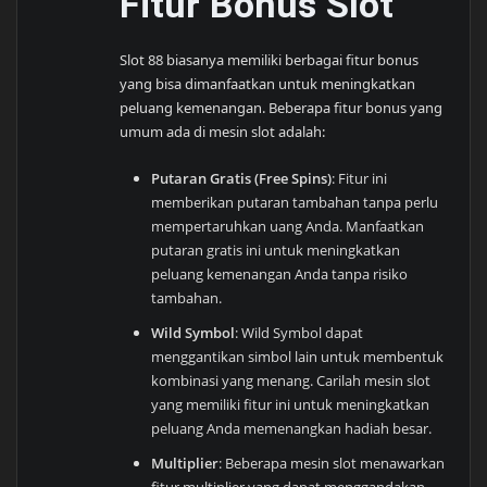
Fitur Bonus Slot
Slot 88 biasanya memiliki berbagai fitur bonus
yang bisa dimanfaatkan untuk meningkatkan
peluang kemenangan. Beberapa fitur bonus yang
umum ada di mesin slot adalah:
Putaran Gratis (Free Spins)
: Fitur ini
memberikan putaran tambahan tanpa perlu
mempertaruhkan uang Anda. Manfaatkan
putaran gratis ini untuk meningkatkan
peluang kemenangan Anda tanpa risiko
tambahan.
Wild Symbol
: Wild Symbol dapat
menggantikan simbol lain untuk membentuk
kombinasi yang menang. Carilah mesin slot
yang memiliki fitur ini untuk meningkatkan
peluang Anda memenangkan hadiah besar.
Multiplier
: Beberapa mesin slot menawarkan
fitur multiplier yang dapat menggandakan