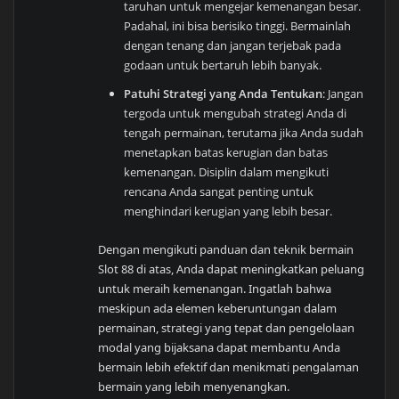
taruhan untuk mengejar kemenangan besar.
Padahal, ini bisa berisiko tinggi. Bermainlah
dengan tenang dan jangan terjebak pada
godaan untuk bertaruh lebih banyak.
Patuhi Strategi yang Anda Tentukan
: Jangan
tergoda untuk mengubah strategi Anda di
tengah permainan, terutama jika Anda sudah
menetapkan batas kerugian dan batas
kemenangan. Disiplin dalam mengikuti
rencana Anda sangat penting untuk
menghindari kerugian yang lebih besar.
Dengan mengikuti panduan dan teknik bermain
Slot 88 di atas, Anda dapat meningkatkan peluang
untuk meraih kemenangan. Ingatlah bahwa
meskipun ada elemen keberuntungan dalam
permainan, strategi yang tepat dan pengelolaan
modal yang bijaksana dapat membantu Anda
bermain lebih efektif dan menikmati pengalaman
bermain yang lebih menyenangkan.