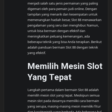
menjadi salah satu jenis permainan yang paling
digemari oleh para pemain judi online. Dengan
tampilan yang menarik dan kesempatan untuk
memenangkan hadiah besar, Slot 88 menawarkan
pengalaman yang seru dan menghibur. Namun,
untuk bisa bermain dengan efektif dan
meningkatkan peluang kemenangan, ada
beberapa teknik yang bisa Anda terapkan. Berikut
adalah panduan bermain Slot 88 dengan teknik
yang efektif.
Memilih Mesin Slot
Yang Tepat
Langkah pertama dalam bermain Slot 88 adalah
memilih mesin slot yang tepat. Meskipun semua
mesin slot pada dasarnya memiliki cara bermain
yang serupa, masing-masing mesin memiliki fitur
dan karakteristik yang berbeda. Ada beberapa hal