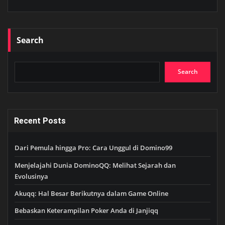
Search
Search
Recent Posts
Dari Pemula hingga Pro: Cara Unggul di Domino99
Menjelajahi Dunia DominoQQ: Melihat Sejarah dan
Evolusinya
Akuqq: Hal Besar Berikutnya dalam Game Online
Bebaskan Keterampilan Poker Anda di Janjiqq