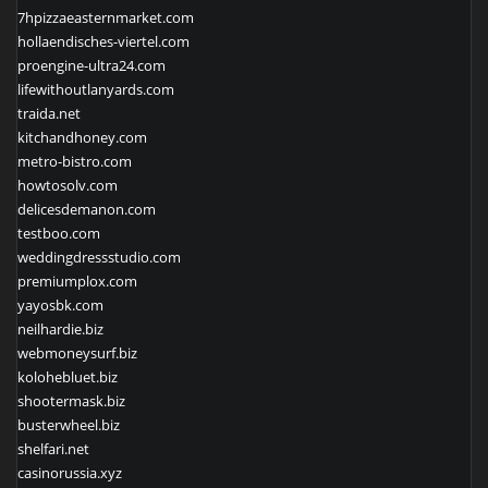
7hpizzaeasternmarket.com
hollaendisches-viertel.com
proengine-ultra24.com
lifewithoutlanyards.com
traida.net
kitchandhoney.com
metro-bistro.com
howtosolv.com
delicesdemanon.com
testboo.com
weddingdressstudio.com
premiumplox.com
yayosbk.com
neilhardie.biz
webmoneysurf.biz
kolohebluet.biz
shootermask.biz
busterwheel.biz
shelfari.net
casinorussia.xyz