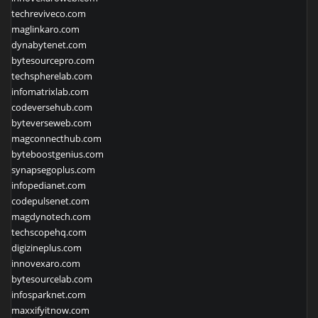
techreviveco.com
maglinkaro.com
dynabytenet.com
bytesourcepro.com
techspherelab.com
infomatrixlab.com
codeversehub.com
byteverseweb.com
magconnecthub.com
byteboostgenius.com
synapsegoplus.com
infopedianet.com
codepulsenet.com
magdynotech.com
techscopehq.com
digizineplus.com
innovexaro.com
bytesourcelab.com
infosparknet.com
maxxifyitnow.com