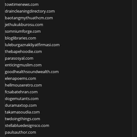
towtimenews.com
draincleaningdirectory.com
baotangmythuathcm.com
jethukukburosu.com
somniumforge.com
bloglibraries.com
luleburgaznakliyatfirmasi.com
thebapehoodie.com
parasosyal.com
enticingmuslim.com
goodhealthsoundwealth.com
elenapoems.com
hellmouseretro.com
fcsabatehran.com
dogemutants.com
duramaxtop.com
takamasoudia.com
twdoingthings.com
stellabluedesignsco.com
paulsauthor.com