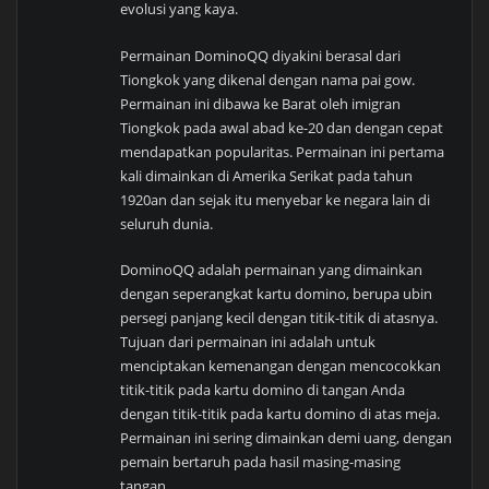
evolusi yang kaya.
Permainan DominoQQ diyakini berasal dari
Tiongkok yang dikenal dengan nama pai gow.
Permainan ini dibawa ke Barat oleh imigran
Tiongkok pada awal abad ke-20 dan dengan cepat
mendapatkan popularitas. Permainan ini pertama
kali dimainkan di Amerika Serikat pada tahun
1920an dan sejak itu menyebar ke negara lain di
seluruh dunia.
DominoQQ adalah permainan yang dimainkan
dengan seperangkat kartu domino, berupa ubin
persegi panjang kecil dengan titik-titik di atasnya.
Tujuan dari permainan ini adalah untuk
menciptakan kemenangan dengan mencocokkan
titik-titik pada kartu domino di tangan Anda
dengan titik-titik pada kartu domino di atas meja.
Permainan ini sering dimainkan demi uang, dengan
pemain bertaruh pada hasil masing-masing
tangan.