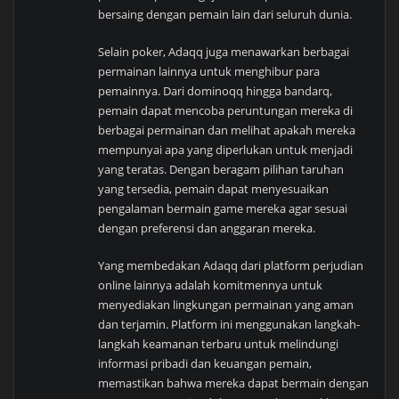
bersaing dengan pemain lain dari seluruh dunia.
Selain poker, Adaqq juga menawarkan berbagai
permainan lainnya untuk menghibur para
pemainnya. Dari dominoqq hingga bandarq,
pemain dapat mencoba peruntungan mereka di
berbagai permainan dan melihat apakah mereka
mempunyai apa yang diperlukan untuk menjadi
yang teratas. Dengan beragam pilihan taruhan
yang tersedia, pemain dapat menyesuaikan
pengalaman bermain game mereka agar sesuai
dengan preferensi dan anggaran mereka.
Yang membedakan Adaqq dari platform perjudian
online lainnya adalah komitmennya untuk
menyediakan lingkungan permainan yang aman
dan terjamin. Platform ini menggunakan langkah-
langkah keamanan terbaru untuk melindungi
informasi pribadi dan keuangan pemain,
memastikan bahwa mereka dapat bermain dengan