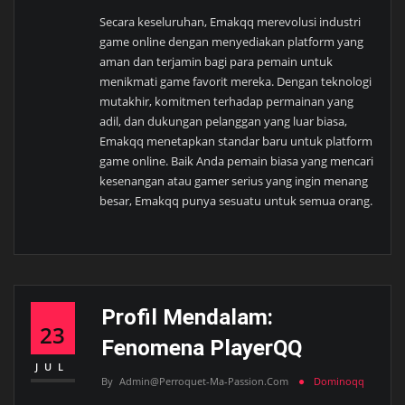
Secara keseluruhan, Emakqq merevolusi industri
game online dengan menyediakan platform yang
aman dan terjamin bagi para pemain untuk
menikmati game favorit mereka. Dengan teknologi
mutakhir, komitmen terhadap permainan yang
adil, dan dukungan pelanggan yang luar biasa,
Emakqq menetapkan standar baru untuk platform
game online. Baik Anda pemain biasa yang mencari
kesenangan atau gamer serius yang ingin menang
besar, Emakqq punya sesuatu untuk semua orang.
Profil Mendalam:
23
Fenomena PlayerQQ
JUL
By
Admin@perroquet-Ma-Passion.com
Dominoqq