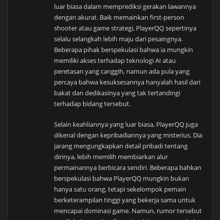
luar biasa dalam memprediksi gerakan lawannya
dengan akurat. Baik memainkan first-person
shooter atau game strategi, PlayerQQ sepertinya
selalu selangkah lebih maju dari pesaingnya.
Beberapa pihak berspekulasi bahwa ia mungkin
memiliki akses terhadap teknologi AI atau
peretasan yang canggih, namun ada pula yang
percaya bahwa kesuksesannya hanyalah hasil dari
bakat dan dedikasinya yang tak tertandingi
terhadap bidang tersebut.
Selain keahliannya yang luar biasa, PlayerQQ juga
dikenal dengan kepribadiannya yang misterius. Dia
jarang mengungkapkan detail pribadi tentang
dirinya, lebih memilih membiarkan alur
permainannya berbicara sendiri. Beberapa bahkan
berspekulasi bahwa PlayerQQ mungkin bukan
hanya satu orang, tetapi sekelompok pemain
berketerampilan tinggi yang bekerja sama untuk
mencapai dominasi game. Namun, rumor tersebut