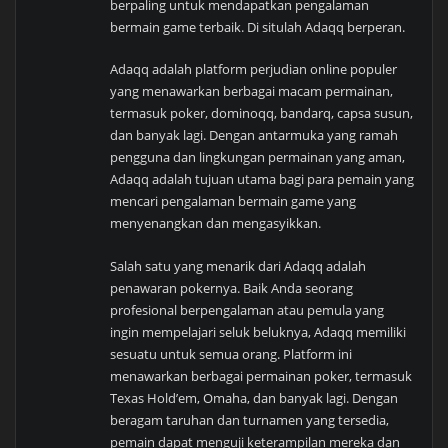
berpaling untuk mendapatkan pengalaman
bermain game terbaik. Di situlah Adaqq berperan.
Adaqq adalah platform perjudian online populer
yang menawarkan berbagai macam permainan,
termasuk poker, dominoqq, bandarq, capsa susun,
dan banyak lagi. Dengan antarmuka yang ramah
pengguna dan lingkungan permainan yang aman,
Adaqq adalah tujuan utama bagi para pemain yang
mencari pengalaman bermain game yang
menyenangkan dan mengasyikkan.
Salah satu yang menarik dari Adaqq adalah
penawaran pokernya. Baik Anda seorang
profesional berpengalaman atau pemula yang
ingin mempelajari seluk beluknya, Adaqq memiliki
sesuatu untuk semua orang. Platform ini
menawarkan berbagai permainan poker, termasuk
Texas Hold’em, Omaha, dan banyak lagi. Dengan
beragam taruhan dan turnamen yang tersedia,
pemain dapat menguji keterampilan mereka dan