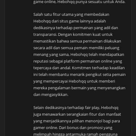
game online, Hebohqq punya sesuatu untuk Anda.
Salah satu fitur utama yang membedakan
Hebohqq dari situs game lainnya adalah
dedikasinya terhadap permainan yang adil dan
transparansi. Dengan komitmen kuat untuk
memastikan bahwa semua permainan dilakukan
secara adil dan semua pemain memiliki peluang
menang yang sama, Hebohqq telah mendapatkan
reputasi sebagai platform permainan online yang
tepercaya dan andal. Komitmen terhadap keadilan
ini telah membantu menarik pengikut setia pemain
yang mempercayai Hebohqq untuk memberi
mereka pengalaman bermain yang menyenangkan
dan mengasyikkan.
Selain dedikasinya terhadap fair play, Hebohqq
juga menawarkan serangkaian fitur dan manfaat
yang menjadikannya pilihan menonjol bagi para
gamer online. Dari bonus dan promosi yang
melimpah hingga antarmuka ramah pengguna