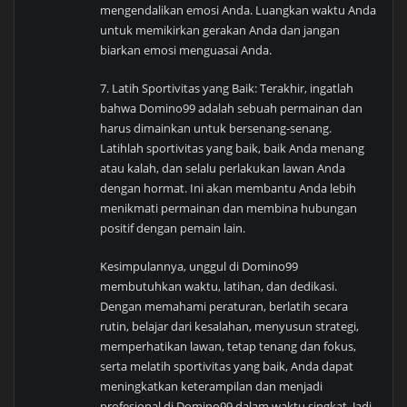
mengendalikan emosi Anda. Luangkan waktu Anda
untuk memikirkan gerakan Anda dan jangan
biarkan emosi menguasai Anda.
7. Latih Sportivitas yang Baik: Terakhir, ingatlah
bahwa Domino99 adalah sebuah permainan dan
harus dimainkan untuk bersenang-senang.
Latihlah sportivitas yang baik, baik Anda menang
atau kalah, dan selalu perlakukan lawan Anda
dengan hormat. Ini akan membantu Anda lebih
menikmati permainan dan membina hubungan
positif dengan pemain lain.
Kesimpulannya, unggul di Domino99
membutuhkan waktu, latihan, dan dedikasi.
Dengan memahami peraturan, berlatih secara
rutin, belajar dari kesalahan, menyusun strategi,
memperhatikan lawan, tetap tenang dan fokus,
serta melatih sportivitas yang baik, Anda dapat
meningkatkan keterampilan dan menjadi
profesional di Domino99 dalam waktu singkat. Jadi