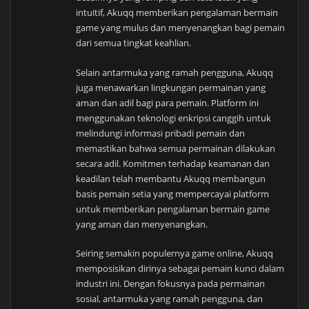
intuitif, Akuqq ​​memberikan pengalaman bermain
game yang mulus dan menyenangkan bagi pemain
dari semua tingkat keahlian.
Selain antarmuka yang ramah pengguna, Akuqq ​​
juga menawarkan lingkungan permainan yang
aman dan adil bagi para pemain. Platform ini
menggunakan teknologi enkripsi canggih untuk
melindungi informasi pribadi pemain dan
memastikan bahwa semua permainan dilakukan
secara adil. Komitmen terhadap keamanan dan
keadilan telah membantu Akuqq ​​membangun
basis pemain setia yang mempercayai platform
untuk memberikan pengalaman bermain game
yang aman dan menyenangkan.
Seiring semakin populernya game online, Akuqq ​​
memposisikan dirinya sebagai pemain kunci dalam
industri ini. Dengan fokusnya pada permainan
sosial, antarmuka yang ramah pengguna, dan