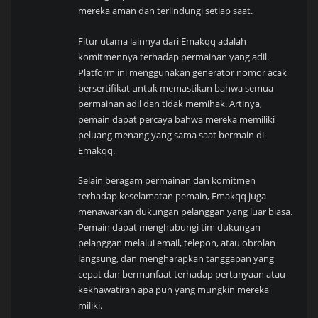
mereka aman dan terlindungi setiap saat.
Fitur utama lainnya dari Emakqq adalah
komitmennya terhadap permainan yang adil.
Platform ini menggunakan generator nomor acak
bersertifikat untuk memastikan bahwa semua
permainan adil dan tidak memihak. Artinya,
pemain dapat percaya bahwa mereka memiliki
peluang menang yang sama saat bermain di
Emakqq.
Selain beragam permainan dan komitmen
terhadap keselamatan pemain, Emakqq juga
menawarkan dukungan pelanggan yang luar biasa.
Pemain dapat menghubungi tim dukungan
pelanggan melalui email, telepon, atau obrolan
langsung, dan mengharapkan tanggapan yang
cepat dan bermanfaat terhadap pertanyaan atau
kekhawatiran apa pun yang mungkin mereka
miliki.