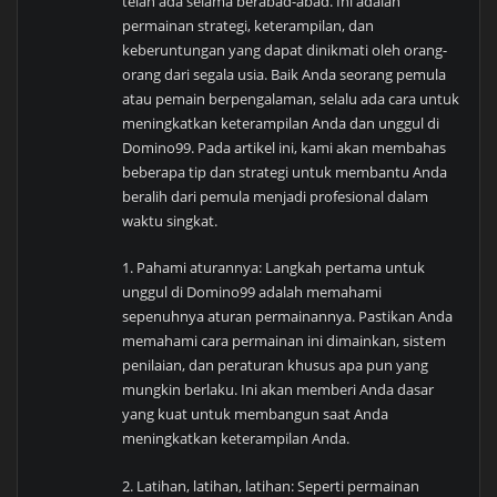
telah ada selama berabad-abad. Ini adalah
permainan strategi, keterampilan, dan
keberuntungan yang dapat dinikmati oleh orang-
orang dari segala usia. Baik Anda seorang pemula
atau pemain berpengalaman, selalu ada cara untuk
meningkatkan keterampilan Anda dan unggul di
Domino99. Pada artikel ini, kami akan membahas
beberapa tip dan strategi untuk membantu Anda
beralih dari pemula menjadi profesional dalam
waktu singkat.
1. Pahami aturannya: Langkah pertama untuk
unggul di Domino99 adalah memahami
sepenuhnya aturan permainannya. Pastikan Anda
memahami cara permainan ini dimainkan, sistem
penilaian, dan peraturan khusus apa pun yang
mungkin berlaku. Ini akan memberi Anda dasar
yang kuat untuk membangun saat Anda
meningkatkan keterampilan Anda.
2. Latihan, latihan, latihan: Seperti permainan