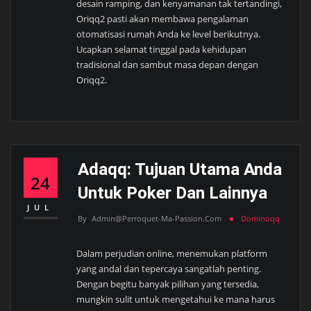
desain ramping, dan kenyamanan tak tertandingi,
Oriqq2 pasti akan membawa pengalaman
otomatisasi rumah Anda ke level berikutnya.
Ucapkan selamat tinggal pada kehidupan
tradisional dan sambut masa depan dengan
Oriqq2.
Adaqq: Tujuan Utama Anda
24
Untuk Poker Dan Lainnya
JUL
By
Admin@perroquet-Ma-Passion.com
Dominoqq
Dalam perjudian online, menemukan platform
yang andal dan tepercaya sangatlah penting.
Dengan begitu banyak pilihan yang tersedia,
mungkin sulit untuk mengetahui ke mana harus