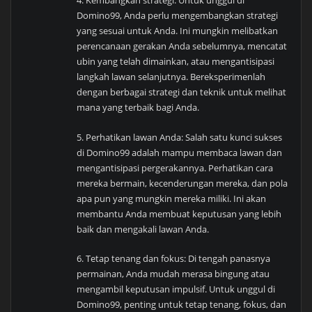
4. Kembangkan strategi: Untuk unggul di
Domino99, Anda perlu mengembangkan strategi
yang sesuai untuk Anda. Ini mungkin melibatkan
perencanaan gerakan Anda sebelumnya, mencatat
ubin yang telah dimainkan, atau mengantisipasi
langkah lawan selanjutnya. Bereksperimenlah
dengan berbagai strategi dan teknik untuk melihat
mana yang terbaik bagi Anda.
5. Perhatikan lawan Anda: Salah satu kunci sukses
di Domino99 adalah mampu membaca lawan dan
mengantisipasi pergerakannya. Perhatikan cara
mereka bermain, kecenderungan mereka, dan pola
apa pun yang mungkin mereka miliki. Ini akan
membantu Anda membuat keputusan yang lebih
baik dan mengakali lawan Anda.
6. Tetap tenang dan fokus: Di tengah panasnya
permainan, Anda mudah merasa bingung atau
mengambil keputusan impulsif. Untuk unggul di
Domino99, penting untuk tetap tenang, fokus, dan