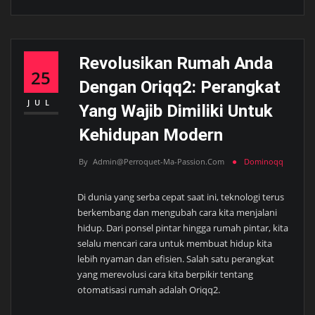
Revolusikan Rumah Anda
25
Dengan Oriqq2: Perangkat
JUL
Yang Wajib Dimiliki Untuk
Kehidupan Modern
By
Admin@perroquet-Ma-Passion.com
Dominoqq
Di dunia yang serba cepat saat ini, teknologi terus
berkembang dan mengubah cara kita menjalani
hidup. Dari ponsel pintar hingga rumah pintar, kita
selalu mencari cara untuk membuat hidup kita
lebih nyaman dan efisien. Salah satu perangkat
yang merevolusi cara kita berpikir tentang
otomatisasi rumah adalah Oriqq2.