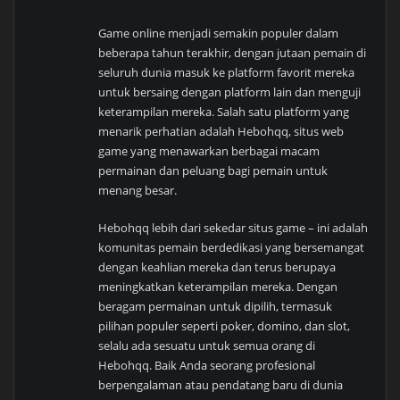
Game online menjadi semakin populer dalam
beberapa tahun terakhir, dengan jutaan pemain di
seluruh dunia masuk ke platform favorit mereka
untuk bersaing dengan platform lain dan menguji
keterampilan mereka. Salah satu platform yang
menarik perhatian adalah Hebohqq, situs web
game yang menawarkan berbagai macam
permainan dan peluang bagi pemain untuk
menang besar.
Hebohqq lebih dari sekedar situs game – ini adalah
komunitas pemain berdedikasi yang bersemangat
dengan keahlian mereka dan terus berupaya
meningkatkan keterampilan mereka. Dengan
beragam permainan untuk dipilih, termasuk
pilihan populer seperti poker, domino, dan slot,
selalu ada sesuatu untuk semua orang di
Hebohqq. Baik Anda seorang profesional
berpengalaman atau pendatang baru di dunia