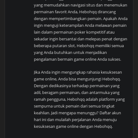
yang memudahkan navigasi situs dan menemukan
permainan favorit Anda, Hebohqq dirancang
dengan mempertimbangkan pemain. Apakah Anda
ingin menguji keterampilan Anda melawan pemain
lain dalam permainan poker kompetitif atau
sekadar ingin bersantai dan melepas penat dengan
beberapa putaran slot, Hebohqq memiliki semua
yang Anda butuhkan untuk menjadikan
pengalaman bermain game online Anda sukses.
Jika Anda ingin mengungkap rahasia kesuksesan
game online, Anda bisa mengunjungi Hebohqq.
Dengan dedikasinya terhadap permainan yang
adil, beragam permainan, dan antarmuka yang
ramah pengguna, Hebohqq adalah platform yang
sempurna untuk pemain dari semua tingkat
keahlian. Jadi mengapa menunggu? Daftar akun
hari ini dan mulailah perjalanan Anda menuju
kesuksesan game online dengan Hebohqq.