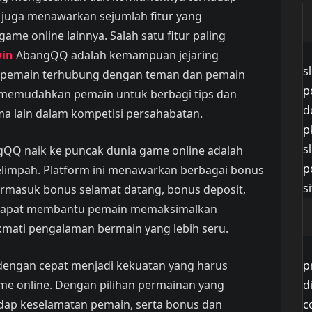
juga menawarkan sejumlah fitur yang
me online lainnya. Salah satu fitur paling
win
AbangQQ adalah kemampuan jejaring
s
 pemain terhubung dengan teman dan pemain
p
ini memudahkan pemain untuk berbagi tips dan
d
ama lain dalam kompetisi persahabatan.
p
s
gQQ naik ke puncak dunia game online adalah
p
limpah. Platform ini menawarkan berbagai bonus
s
ermasuk bonus selamat datang, bonus deposit,
ni dapat membantu pemain memaksimalkan
ati pengalaman bermain yang lebih seru.
p
dengan cepat menjadi kekuatan yang harus
d
me online. Dengan pilihan permainan yang
c
ap keselamatan pemain, serta bonus dan