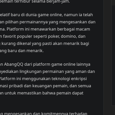
pemain terhibur selama berjam-jam.
atif baru di dunia game online, namun ia telah
n pilihan permainannya yang mengesankan dan
a. Platform ini menawarkan berbagai macam
favorit populer seperti poker, domino, dan
g kurang dikenal yang pasti akan menarik bagi
ang baru dan menarik.
n AbangQQ dari platform game online lainnya
yediakan lingkungan permainan yang aman dan
Platform ini menggunakan teknologi enkripsi
rmasi pribadi dan keuangan pemain, dan semua
man untuk memastikan bahwa pemain dapat
yang mengesankan dan komitmennya terhadap