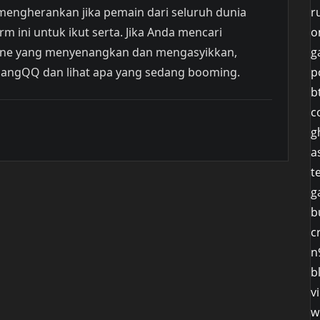
r
mengherankan jika pemain dari seluruh dunia
o
 ini untuk ikut serta. Jika Anda mencari
g
ine yang menyenangkan dan mengasyikkan,
p
bangQQ dan lihat apa yang sedang booming.
b
c
g
a
t
g
b
c
n
b
v
w