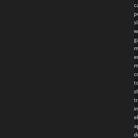
c
p
s
w
g
m
e
m
c
t
s
t
i
e
a
d