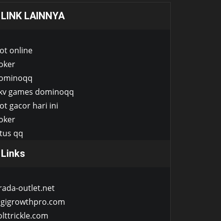
LINK LAINNYA
lot online
oker
ominoqq
kv games dominoqq
lot gacor hari ini
oker
itus qq
Links
rada-outlet.net
igigrowthpro.com
olttrickle.com