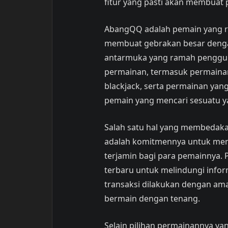
fitur yang pasti akan membuat 
AbangQQ adalah pemain yang rel
membuat gebrakan besar denga
antarmuka yang ramah penggun
permainan, termasuk permainan 
blackjack, serta permainan yan
pemain yang mencari sesuatu y
Salah satu hal yang membedaka
adalah komitmennya untuk men
terjamin bagi para pemainnya. 
terbaru untuk melindungi info
transaksi dilakukan dengan a
bermain dengan tenang.
Selain pilihan permainannya 