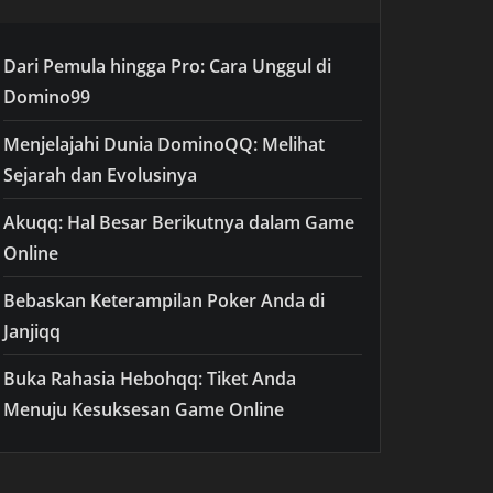
Dari Pemula hingga Pro: Cara Unggul di
Domino99
Menjelajahi Dunia DominoQQ: Melihat
Sejarah dan Evolusinya
Akuqq: Hal Besar Berikutnya dalam Game
Online
Bebaskan Keterampilan Poker Anda di
Janjiqq
Buka Rahasia Hebohqq: Tiket Anda
Menuju Kesuksesan Game Online