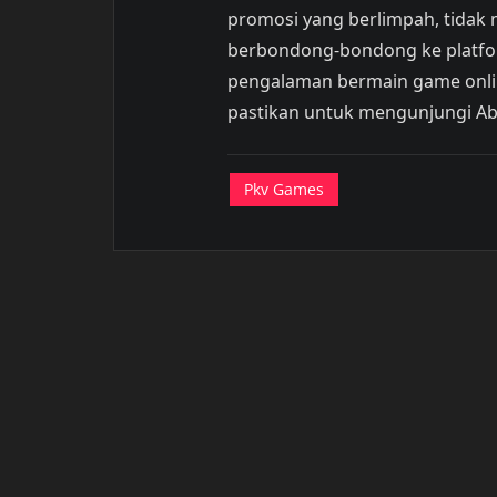
promosi yang berlimpah, tidak 
berbondong-bondong ke platform
pengalaman bermain game onl
pastikan untuk mengunjungi A
Pkv Games