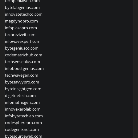
techpediaweb.com
bytelabgenius.com
innovatetechco.com
magdynopro.com
infoplazapro.com
techreviveit.com
infowavexpert.com
bytegeniusco.com
codematrixhub.com
techsenseplus.com
infoboostgenius.com
techwavegen.com
bytesavvypro.com
byteinsightgen.com
digizinetech.com
infomatrixgen.com
innovexarolab.com
infobytetechlab.com
codespherepro.com
codegenixnet.com
bytesourceweb.com