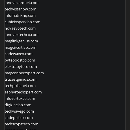
innovexaronet.com
techvistanow.com
infomatrixhq.com
cubixiosparklab.com
novaevotech.com
innovextechco.com
maglinkgenius.com
magcircuitlab.com
codewavex.com
byteboostco.com
elektrabyteco.com
magconnectxpert.com
truzestgenius.com
techpulsenet.com
zephyrtechxpert.com
infovortexco.com
digizinelab.com
techwavego.com
codepulsex.com
techscopetech.com