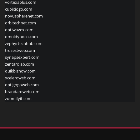
vortexaplus.com
cubixiogo.com
novuspherenet.com
orbitechnet.com
optiwavex.com
omnidynoco.com
zephyrtechhub.com
truzestweb.com
synapsexpert.com
zentarolab.com
quikbiznow.com
xceleroweb.com
optigogoweb.com
brandaroweb.com
zoomifyit.com