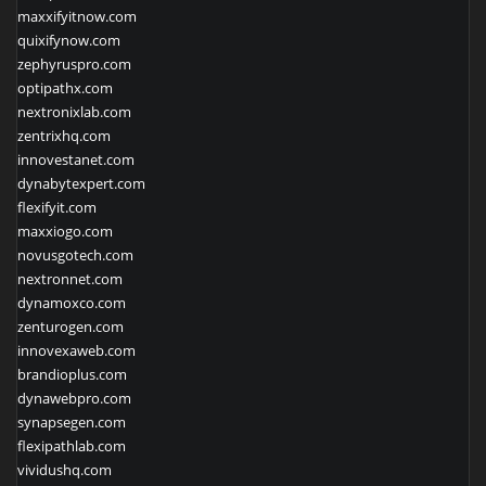
maxxifyitnow.com
quixifynow.com
zephyruspro.com
optipathx.com
nextronixlab.com
zentrixhq.com
innovestanet.com
dynabytexpert.com
flexifyit.com
maxxiogo.com
novusgotech.com
nextronnet.com
dynamoxco.com
zenturogen.com
innovexaweb.com
brandioplus.com
dynawebpro.com
synapsegen.com
flexipathlab.com
vividushq.com