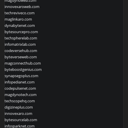
magdynoweb.com
innovexaroweb.com
techreviveco.com
maglinkaro.com
dynabytenet.com
bytesourcepro.com
techspherelab.com
infomatrixlab.com
codeversehub.com
byteverseweb.com
magconnecthub.com
byteboostgenius.com
synapsegoplus.com
infopedianet.com
codepulsenet.com
magdynotech.com
techscopehq.com
digizineplus.com
innovexaro.com
bytesourcelab.com
infosparknet.com