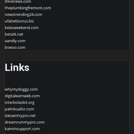
itlivenews.com
theplumbingfremont.com
newstrending24.com
ufabetbonus.biz
kelasweekend.com
betatk.net
aandly.com
bswoo.com
Links
whymydoggy.com
digitalearnweb.com
interbolaslot.org
palmkuafor.com
dataentrypro.net
dreamrummypro.com
kaiminsupport.com