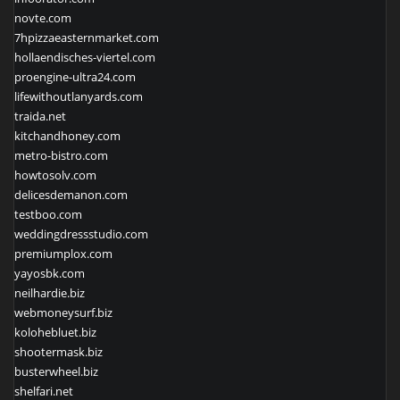
novte.com
7hpizzaeasternmarket.com
hollaendisches-viertel.com
proengine-ultra24.com
lifewithoutlanyards.com
traida.net
kitchandhoney.com
metro-bistro.com
howtosolv.com
delicesdemanon.com
testboo.com
weddingdressstudio.com
premiumplox.com
yayosbk.com
neilhardie.biz
webmoneysurf.biz
kolohebluet.biz
shootermask.biz
busterwheel.biz
shelfari.net