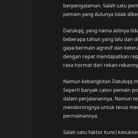
berpengalaman. Salah satu pema
pemain yang dulunya tidak dike
Datukqq, yang nama aslinya tid
beberapa tahun yang lalu dan
gaya bermain agresif dan kete
dengan cepat mendapatkan rep
rasa hormat dari rekan-rekann
Namun kebangkitan Datukqq me
Seperti banyak calon pemain p
dalam perjalanannya. Namun t
mendorongnya untuk terus me
permainannya.
Salah satu faktor kunci kesu