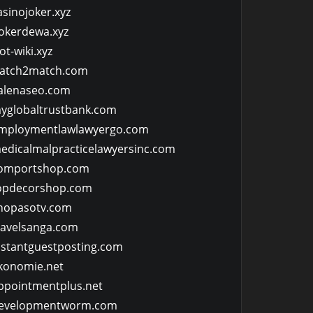
asinojoker.xyz
okerdewa.xyz
lot-wiki.xyz
atch2match.com
alenaseo.com
yglobaltrustbank.com
mploymentlawlawyergo.com
edicalmalpracticelawyersinc.com
omportshop.com
opdecorshop.com
hopasotv.com
ravelsanga.com
nstantguestposting.com
konomie.net
ppointmentplus.net
evelopmentworm.com