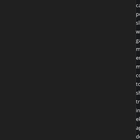
c
p
s
w
g
m
e
m
c
t
s
t
i
e
a
d