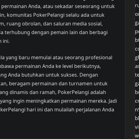
r
n permainan Anda, atau sekadar seseorang untuk
o
in, komunitas PokerPelangi selalu ada untuk
g
 ruang obrolan, dan saluran media sosial,
p
 terhubung dengan pemain lain dan berbagi
b
ini.
c
g
la yang baru memulai atau seorang profesional
a
awa permainan Anda ke level berikutnya,
t
ang Anda butuhkan untuk sukses. Dengan
g
kan, beragam permainan dan turnamen untuk
b
yang dinamis dan ramah, PokerPelangi adalah
c
 yang ingin meningkatkan permainan mereka. Jadi
n
rPelangi hari ini dan mulailah perjalanan Anda
b
v
w