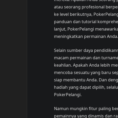
atau seorang profesional ber
ke level berikutnya, PokerPelan
panduan dan tutorial komprehens
lanjut, PokerPelangi menawar
meningkatkan permainan Anda
Selain sumber daya pendidikan
macam permainan dan turnamen
keahlian. Apakah Anda lebih men
mencoba sesuatu yang baru sep
siap membantu Anda. Dan deng
hadiah yang dapat dipilih, sela
PokerPelangi.
Namun mungkin fitur paling be
pemainnya yang dinamis dan ra