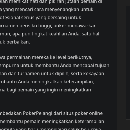
lah memikat hati dan pikiran jutaan pemain di
asa yang mencari cara menyenangkan untuk
fesional serius yang bersaing untuk
rnamen berisiko tinggi, poker menawarkan
un, apa pun tingkat keahlian Anda, satu hal
tuk perbaikan.
a permainan mereka ke level berikutnya,
 sempurna untuk membantu Anda mencapai tujuan
n dan turnamen untuk dipilih, serta kekayaan
embantu Anda meningkatkan keterampilan,
ama bagi pemain yang ingin meningkatkan
mbedakan PokerPelangi dari situs poker online
m membantu pemain meningkatkan keterampilan
emula yang baru mempelajari seluk beluknya