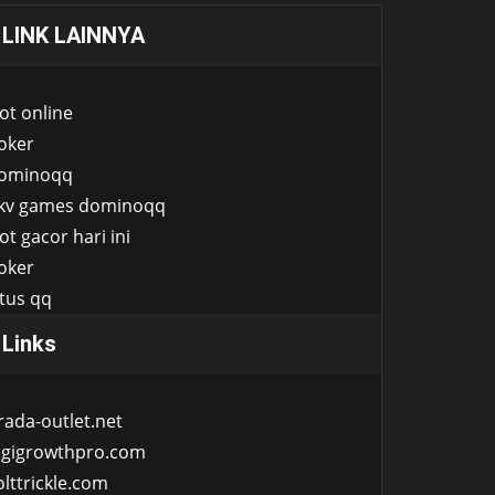
LINK LAINNYA
lot online
oker
ominoqq
kv games dominoqq
lot gacor hari ini
oker
itus qq
Links
rada-outlet.net
igigrowthpro.com
olttrickle.com