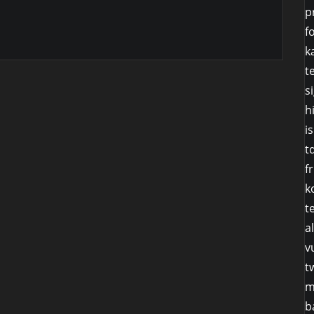
p
f
k
t
s
h
i
t
f
k
t
a
v
t
m
b