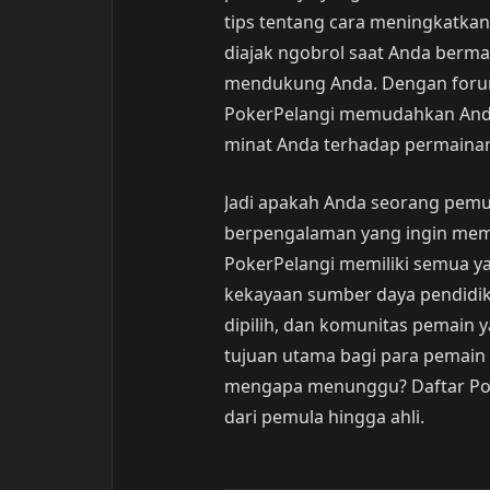
tips tentang cara meningkatka
diajak ngobrol saat Anda berma
mendukung Anda. Dengan forum,
PokerPelangi memudahkan Anda
minat Anda terhadap permainan 
Jadi apakah Anda seorang pemu
berpengalaman yang ingin memb
PokerPelangi memiliki semua y
kekayaan sumber daya pendidi
dipilih, dan komunitas pemain 
tujuan utama bagi para pemain
mengapa menunggu? Daftar Poke
dari pemula hingga ahli.