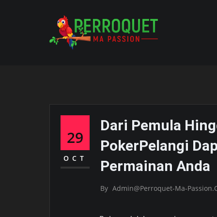
Skip
to
content
Dari Pemula Hing
29
PokerPelangi Dap
OCT
Permainan Anda
By
Admin@perroquet-Ma-Passion.