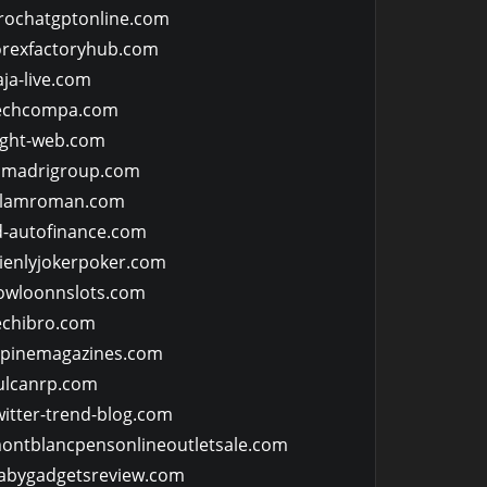
rochatgptonline.com
orexfactoryhub.com
aja-live.com
echcompa.com
ight-web.com
imadrigroup.com
slamroman.com
d-autofinance.com
rienlyjokerpoker.com
owloonnslots.com
echibro.com
lpinemagazines.com
ulcanrp.com
witter-trend-blog.com
ontblancpensonlineoutletsale.com
abygadgetsreview.com