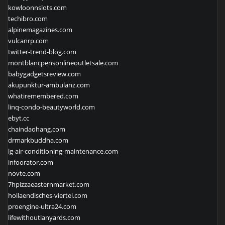
kowloonnslots.com
techibro.com
alpinemagazines.com
vulcanrp.com
twitter-trend-blog.com
montblancpensonlineoutletsale.com
babygadgetsreview.com
akupunktur-ambulanz.com
whatiremembered.com
linq-condo-beautyworld.com
ebyt.cc
chaindaohang.com
drmarkbuddha.com
lg-air-conditioning-maintenance.com
infoorator.com
novte.com
7hpizzaeasternmarket.com
hollaendisches-viertel.com
proengine-ultra24.com
lifewithoutlanyards.com