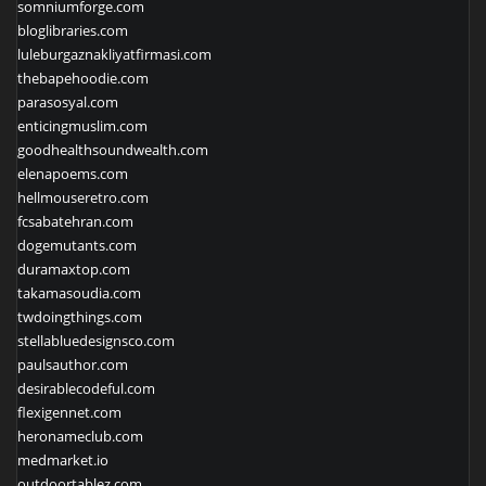
somniumforge.com
bloglibraries.com
luleburgaznakliyatfirmasi.com
thebapehoodie.com
parasosyal.com
enticingmuslim.com
goodhealthsoundwealth.com
elenapoems.com
hellmouseretro.com
fcsabatehran.com
dogemutants.com
duramaxtop.com
takamasoudia.com
twdoingthings.com
stellabluedesignsco.com
paulsauthor.com
desirablecodeful.com
flexigennet.com
heronameclub.com
medmarket.io
outdoortablez.com