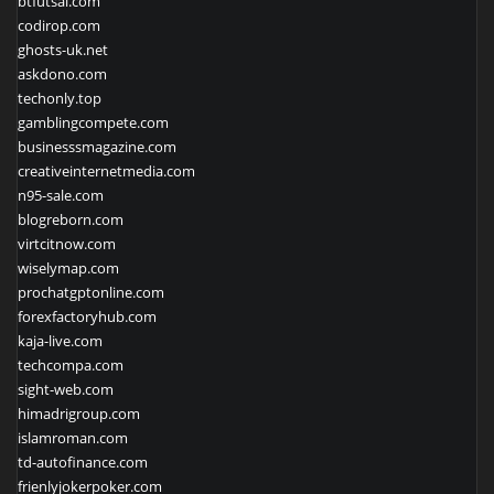
btfutsal.com
codirop.com
ghosts-uk.net
askdono.com
techonly.top
gamblingcompete.com
businesssmagazine.com
creativeinternetmedia.com
n95-sale.com
blogreborn.com
virtcitnow.com
wiselymap.com
prochatgptonline.com
forexfactoryhub.com
kaja-live.com
techcompa.com
sight-web.com
himadrigroup.com
islamroman.com
td-autofinance.com
frienlyjokerpoker.com