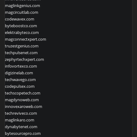
maglinkgenius.com
magcircuitlab.com
codewavex.com
byteboostco.com
elektrabyteco.com
magconnectxpert.com
truzestgenius.com
techpulsenet.com
zephyrtechxpert.com
infovortexco.com
digizinelab.com
techwavego.com
codepulsex.com
techscopetech.com
magdynoweb.com
innovexaroweb.com
techreviveco.com
maglinkaro.com
dynabytenet.com
bytesourcepro.com