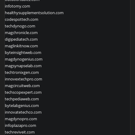
infotomy.com
healthysupplementsolution.com
codespottech.com
techdynogo.com
magchronicle.com
digipediatech.com
maglinkitnow.com
byteinsightweb.com
magdynogenius.com
magsynapselab.com
techtronixgen.com
innovextechpro.com
magcircuitweb.com
techscopexpert.com
techpediaweb.com
bytelabgenius.com
innovatetechco.com
magdynopro.com
infoplazapro.com
techreviveit.com