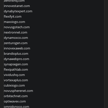
zentrixhq.com
innovestanet.com
dynabytexpert.com
flexifyit.com
maxxiogo.com
novusgotech.com
nextronnet.com
dynamoxco.com
zenturogen.com
innovexaweb.com
brandioplus.com
dynawebpro.com
synapsegen.com
flexipathlab.com
vividushq.com
vortexaplus.com
cubixiogo.com
novuspherenet.com
orbitechnet.com
optiwavex.com
omnidynoco.com