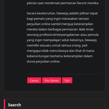
pikiran saat menikmati permainan favorit mereka.
Secara keseluruhan, Dewaqq adalah pilihan tepat
bagi pemain yang ingin merasakan sensasi
perjudian online sambil menguji keterampilan
mereka dalam berbagai permainan. Baik Anda
seorang profesional berpengalaman atau pemula
yang ingin mempelajari seluk beluknya, Dewaqq
memiliki sesuatu untuk semua orang. Jadi
mengapa tidak mencobanya dan lihat di mana
keberuntungan bertemu keterampilan dalam
dunia perjudian online.
Casino
Pkv Games
Slot
Search