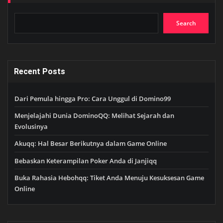
Search
Recent Posts
Dari Pemula hingga Pro: Cara Unggul di Domino99
Menjelajahi Dunia DominoQQ: Melihat Sejarah dan
Evolusinya
Akuqq: Hal Besar Berikutnya dalam Game Online
Bebaskan Keterampilan Poker Anda di Janjiqq
Buka Rahasia Hebohqq: Tiket Anda Menuju Kesuksesan Game
Online