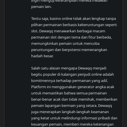
ingin menguji keterampilan mereka melawan
pemain lain.
Tentu saja, kasino online tidak akan lengkap tanpa
pilihan permainan berbasis keberuntungan seperti
slot. Dewaqq menawarkan berbagai macam
permainan slot dengan tema dan fitur berbeda,
memungkinkan pemain untuk mencoba
peruntungan dan berpotensi memenangkan
hadiah besar.
Salah satu alasan mengapa Dewaqq menjadi
begitu populer di kalangan penjudi online adalah
komitmennya terhadap permainan yang adil.
Platform ini menggunakan generator angka acak
untuk memastikan bahwa semua permainan
benar-benar acak dan tidak memihak, memberikan
pemain lapangan bermain yang setara. Dewaqq
juga menerapkan langkah-langkah keamanan
yang ketat untuk melindungi informasi pribadi dan
keuangan pemain, memberi mereka ketenangan