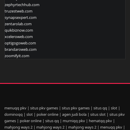
zephyrtechhub.com
truzestweb.com
synapsexpert.com
zentarolab.com
quikbiznow.com
xceleroweb.com
optigogoweb.com
brandaroweb.com
zoomifyit.com
menuqq pkv
|
situs pkv games
|
situs pkv games
|
situs qq
|
slot
|
dominoqq
|
slot
|
poker online
|
agen judi bola
|
situs slot
|
situs pkv
games
|
poker online
|
situs qq
|
murniqq pkv
|
hematqq pkv
|
mahjong ways 2
|
mahjong ways 2
|
mahjong ways 2
|
menuqq pkv
|