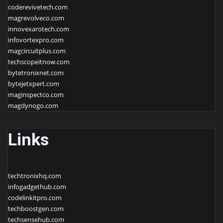
coderevivetech.com
magrevolveco.com
innovexarotech.com
infovortexpro.com
magcircuitplus.com
techscopeitnow.com
bytetronixnet.com
bytejetxpert.com
maginspectco.com
magdynogo.com
Links
techtronixhq.com
infogadgethub.com
codelinkitpro.com
techboostgen.com
techsensehub.com