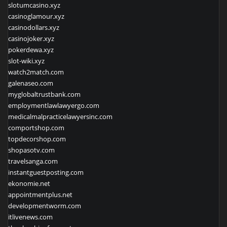
slotumcasino.xyz
casinoglamour.xyz
casinodollars.xyz
casinojoker.xyz
pokerdewa.xyz
slot-wiki.xyz
watch2match.com
galenaseo.com
myglobaltrustbank.com
employmentlawlawyergo.com
medicalmalpracticelawyersinc.com
comportshop.com
topdecorshop.com
shopasotv.com
travelsanga.com
instantguestposting.com
ekonomie.net
appointmentplus.net
developmentworm.com
itlivenews.com