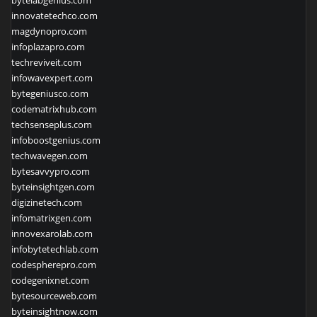
bytelabgenius.com
innovatetechco.com
magdynopro.com
infoplazapro.com
techreviveit.com
infowavexpert.com
bytegeniusco.com
codematrixhub.com
techsenseplus.com
infoboostgenius.com
techwavegen.com
bytesavvypro.com
byteinsightgen.com
digizinetech.com
infomatrixgen.com
innovexarolab.com
infobytetechlab.com
codespherepro.com
codegenixnet.com
bytesourceweb.com
byteinsightnow.com