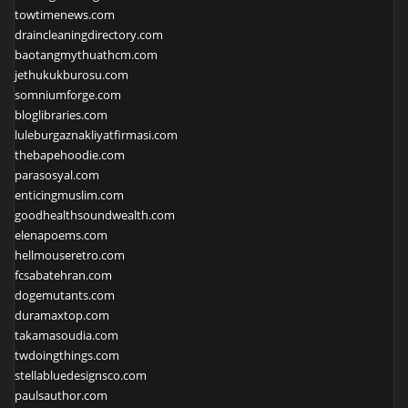
towtimenews.com
draincleaningdirectory.com
baotangmythuathcm.com
jethukukburosu.com
somniumforge.com
bloglibraries.com
luleburgaznakliyatfirmasi.com
thebapehoodie.com
parasosyal.com
enticingmuslim.com
goodhealthsoundwealth.com
elenapoems.com
hellmouseretro.com
fcsabatehran.com
dogemutants.com
duramaxtop.com
takamasoudia.com
twdoingthings.com
stellabluedesignsco.com
paulsauthor.com