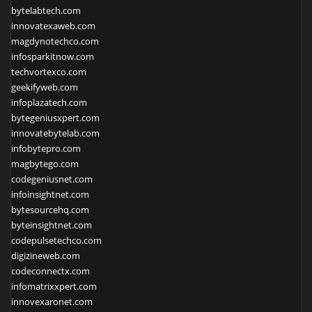
bytelabtech.com
innovatexaweb.com
magdynotechco.com
infosparkitnow.com
techvortexco.com
geekifyweb.com
infoplazatech.com
bytegeniusxpert.com
innovatebytelab.com
infobytepro.com
magbytego.com
codegeniusnet.com
infoinsightnet.com
bytesourcehq.com
byteinsightnet.com
codepulsetechco.com
digizineweb.com
codeconnectx.com
infomatrixxpert.com
innovexaronet.com