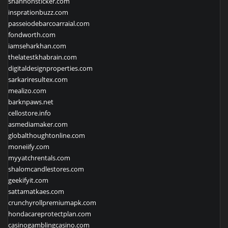
shannonsticker.com
insprationbuzz.com
passeiodebarcoarraial.com
fondworth.com
iamseharkhan.com
thelatestkhabrain.com
digitaldesignproperties.com
sarkariresultex.com
mealizo.com
barknpaws.net
cellostore.info
asmediamaker.com
globalthoughtonline.com
moneiify.com
myyatchrentals.com
shalomcandlestores.com
geekifyit.com
sattamatkaes.com
crunchyrollpremiumapk.com
hondacareprotectplan.com
casinogamblingcasino.com