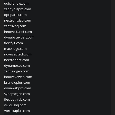
quixifynow.com
zephyruspro.com
optipathx.com
nextronixlab.com
zentrixhq.com
innovestanet.com
dynabytexpert.com
flexifyit.com
maxxiogo.com
novusgotech.com
nextronnet.com
dynamoxco.com
zenturogen.com
innovexaweb.com
brandioplus.com
dynawebpro.com
synapsegen.com
flexipathlab.com
vividushq.com
vortexaplus.com