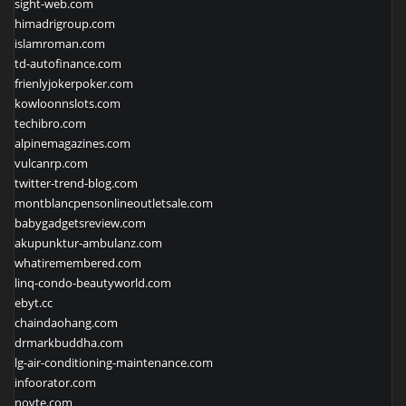
sight-web.com
himadrigroup.com
islamroman.com
td-autofinance.com
frienlyjokerpoker.com
kowloonnslots.com
techibro.com
alpinemagazines.com
vulcanrp.com
twitter-trend-blog.com
montblancpensonlineoutletsale.com
babygadgetsreview.com
akupunktur-ambulanz.com
whatiremembered.com
linq-condo-beautyworld.com
ebyt.cc
chaindaohang.com
drmarkbuddha.com
lg-air-conditioning-maintenance.com
infoorator.com
novte.com