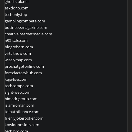
ghosts-uk.net
askdono.com
techonly.top
gamblingcompete.com
businesssmagazine.com
creativeinternetmedia.com
n95-sale.com
blogreborn.com
virtcitnow.com
wiselymap.com
prochatgptonline.com
forexfactoryhub.com
kaja-live.com
techcompa.com
sight-web.com
himadrigroup.com
islamroman.com
td-autofinance.com
frienlyjokerpoker.com
kowloonnslots.com
techibro.com