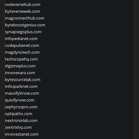
codeversehub.com
byteverseweb.com
magconnecthub.com
byteboostgenius.com
synapsegoplus.com
infopedianet.com
codepulsenet.com
magdynotech.com
techscopehq.com
digizineplus.com
innovexaro.com
bytesourcelab.com
infosparknet.com
maxxifyitnow.com
quixifynow.com
zephyruspro.com
optipathx.com
nextronixlab.com
zentrixhq.com
innovestanet.com