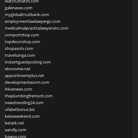
watch2match.com
galenaseo.com
myglobaltrustbank.com
employmentlawlawyergo.com
medicalmalpracticelawyersinc.com
comportshop.com
topdecorshop.com
shopasotv.com
travelsanga.com
instantguestposting.com
ekonomie.net
appointmentplus.net
developmentworm.com
itlivenews.com
theplumbingfremont.com
newstrending24.com
ufabetbonus.biz
kelasweekend.com
betatk.net
aandly.com
bswoo.com