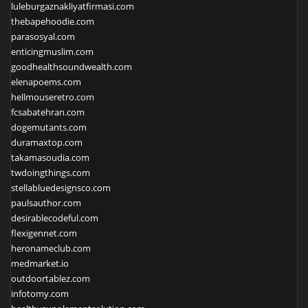
luleburgaznakliyatfirmasi.com
thebapehoodie.com
parasosyal.com
enticingmuslim.com
goodhealthsoundwealth.com
elenapoems.com
hellmouseretro.com
fcsabatehran.com
dogemutants.com
duramaxtop.com
takamasoudia.com
twdoingthings.com
stellabluedesignsco.com
paulsauthor.com
desirablecodeful.com
flexigennet.com
heronameclub.com
medmarket.io
outdoortablez.com
infotomy.com