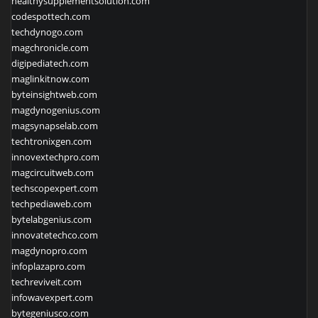
healthysupplementsolution.com
codespottech.com
techdynogo.com
magchronicle.com
digipediatech.com
maglinkitnow.com
byteinsightweb.com
magdynogenius.com
magsynapselab.com
techtronixgen.com
innovextechpro.com
magcircuitweb.com
techscopexpert.com
techpediaweb.com
bytelabgenius.com
innovatetechco.com
magdynopro.com
infoplazapro.com
techreviveit.com
infowavexpert.com
bytegeniusco.com