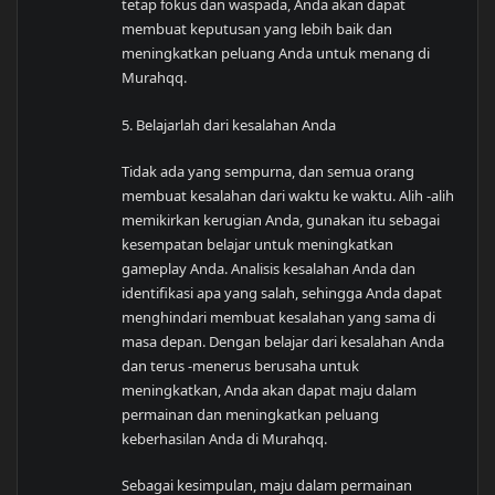
tetap fokus dan waspada, Anda akan dapat
membuat keputusan yang lebih baik dan
meningkatkan peluang Anda untuk menang di
Murahqq.
5. Belajarlah dari kesalahan Anda
Tidak ada yang sempurna, dan semua orang
membuat kesalahan dari waktu ke waktu. Alih -alih
memikirkan kerugian Anda, gunakan itu sebagai
kesempatan belajar untuk meningkatkan
gameplay Anda. Analisis kesalahan Anda dan
identifikasi apa yang salah, sehingga Anda dapat
menghindari membuat kesalahan yang sama di
masa depan. Dengan belajar dari kesalahan Anda
dan terus -menerus berusaha untuk
meningkatkan, Anda akan dapat maju dalam
permainan dan meningkatkan peluang
keberhasilan Anda di Murahqq.
Sebagai kesimpulan, maju dalam permainan