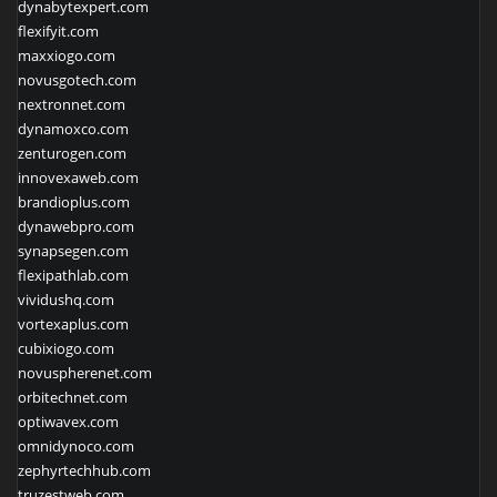
dynabytexpert.com
flexifyit.com
maxxiogo.com
novusgotech.com
nextronnet.com
dynamoxco.com
zenturogen.com
innovexaweb.com
brandioplus.com
dynawebpro.com
synapsegen.com
flexipathlab.com
vividushq.com
vortexaplus.com
cubixiogo.com
novuspherenet.com
orbitechnet.com
optiwavex.com
omnidynoco.com
zephyrtechhub.com
truzestweb.com