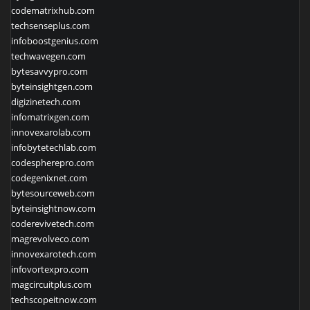
codematrixhub.com
techsenseplus.com
infoboostgenius.com
techwavegen.com
bytesavvypro.com
byteinsightgen.com
digizinetech.com
infomatrixgen.com
innovexarolab.com
infobytetechlab.com
codespherepro.com
codegenixnet.com
bytesourceweb.com
byteinsightnow.com
coderevivetech.com
magrevolveco.com
innovexarotech.com
infovortexpro.com
magcircuitplus.com
techscopeitnow.com