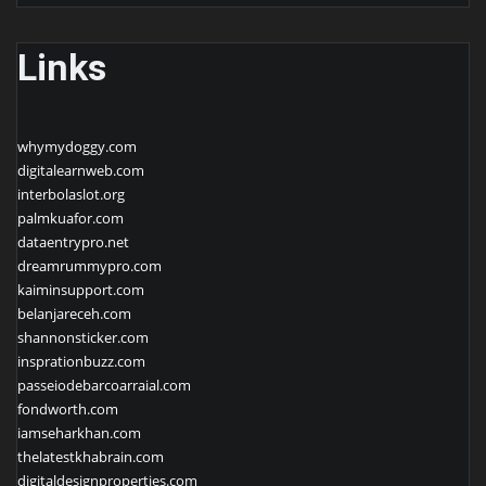
Links
whymydoggy.com
digitalearnweb.com
interbolaslot.org
palmkuafor.com
dataentrypro.net
dreamrummypro.com
kaiminsupport.com
belanjareceh.com
shannonsticker.com
insprationbuzz.com
passeiodebarcoarraial.com
fondworth.com
iamseharkhan.com
thelatestkhabrain.com
digitaldesignproperties.com