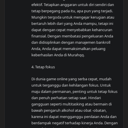
efektif. Tetapkan anggaran untuk diri sendiri dan
tetap berpegang pada itu, apa pun yang terjadi.
Mungkin tergoda untuk mengejar kerugian atau
bertaruh lebih dari yang Anda mampu, tetapi ini
dapat dengan cepat menyebabkan kehancuran
finansial. Dengan membatasi pengeluaran Anda
dan didisiplinkan dengan manajemen bankroll
Anda, Anda dapat memaksimalkan peluang
keberhasilan Anda di Murahqq.
4. Tetap fokus
Di dunia game online yang serba cepat, mudah
untuk terganggu dan kehilangan fokus. Untuk
maju dalam permainan, penting untuk tetap fokus
dan penuh perhatian setiap saat. Hindari
gangguan seperti multitasking atau bermain di
bawah pengaruh alkohol atau obat -obatan,
karena ini dapat mengganggu penilaian Anda dan
berdampak negatif terhadap kinerja Anda. Dengan