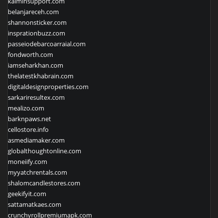
kaiminsupport.com
belanjareceh.com
shannonsticker.com
insprationbuzz.com
passeiodebarcoarraial.com
fondworth.com
iamseharkhan.com
thelatestkhabrain.com
digitaldesignproperties.com
sarkariresultex.com
mealizo.com
barknpaws.net
cellostore.info
asmediamaker.com
globalthoughtonline.com
moneiify.com
myyatchrentals.com
shalomcandlestores.com
geekifyit.com
sattamatkaes.com
crunchyrollpremiumapk.com