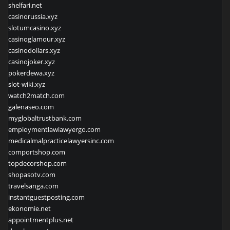
shelfari.net
casinorussia.xyz
slotumcasino.xyz
casinoglamour.xyz
casinodollars.xyz
casinojoker.xyz
pokerdewa.xyz
slot-wiki.xyz
watch2match.com
galenaseo.com
myglobaltrustbank.com
employmentlawlawyergo.com
medicalmalpracticelawyersinc.com
comportshop.com
topdecorshop.com
shopasotv.com
travelsanga.com
instantguestposting.com
ekonomie.net
appointmentplus.net