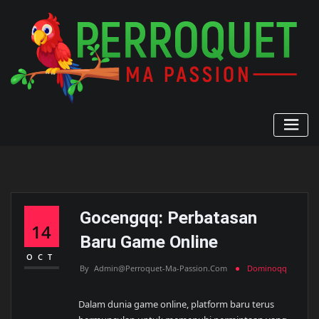
Skip
to
content
Gocengqq: Perbatasan
14
Baru Game Online
OCT
By
Admin@perroquet-Ma-Passion.com
Dominoqq
Dalam dunia game online, platform baru terus