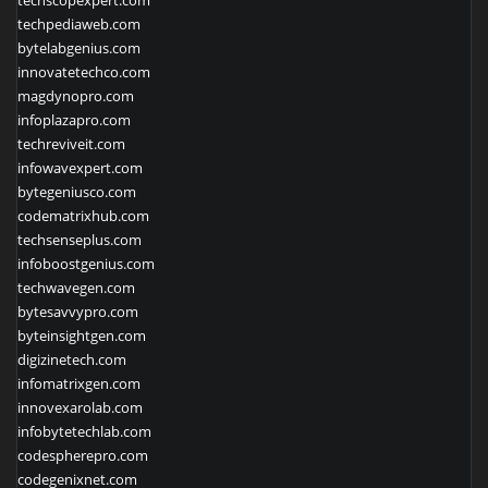
techscopexpert.com
techpediaweb.com
bytelabgenius.com
innovatetechco.com
magdynopro.com
infoplazapro.com
techreviveit.com
infowavexpert.com
bytegeniusco.com
codematrixhub.com
techsenseplus.com
infoboostgenius.com
techwavegen.com
bytesavvypro.com
byteinsightgen.com
digizinetech.com
infomatrixgen.com
innovexarolab.com
infobytetechlab.com
codespherepro.com
codegenixnet.com