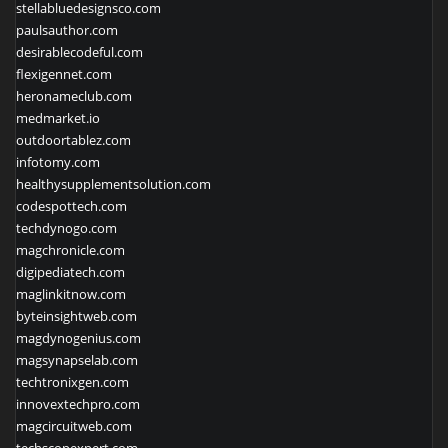
stellabluedesignsco.com
paulsauthor.com
desirablecodeful.com
flexigennet.com
heronameclub.com
medmarket.io
outdoortablez.com
infotomy.com
healthysupplementsolution.com
codespottech.com
techdynogo.com
magchronicle.com
digipediatech.com
maglinkitnow.com
byteinsightweb.com
magdynogenius.com
magsynapselab.com
techtronixgen.com
innovextechpro.com
magcircuitweb.com