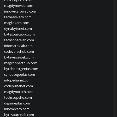
magdynoweb.com
innovexaroweb.com
techreviveco.com
maglinkaro.com
dynabytenet.com
bytesourcepro.com
techspherelab.com
infomatrixlab.com
codeversehub.com
byteverseweb.com
magconnecthub.com
byteboostgenius.com
synapsegoplus.com
infopedianet.com
codepulsenet.com
magdynotech.com
techscopehq.com
digizineplus.com
innovexaro.com
bytesourcelab.com