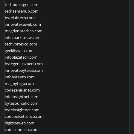
techboostgen.com
techsensehub.com
bytelabtech.com
innovatexaweb.com
magdynotechco.com
infosparkitnow.com
techvortexco.com
geekifyweb.com
infoplazatech.com
bytegeniusxpert.com
innovatebytelab.com
infobytepro.com
magbytego.com
codegeniusnet.com
infoinsightnet.com
bytesourcehq.com
byteinsightnet.com
codepulsetechco.com
digizineweb.com
codeconnectx.com