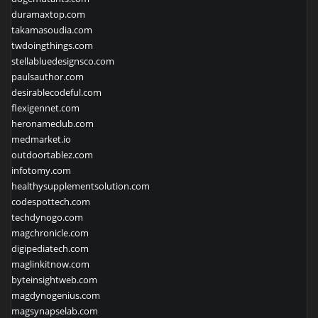
duramaxtop.com
takamasoudia.com
twdoingthings.com
stellabluedesignsco.com
paulsauthor.com
desirablecodeful.com
flexigennet.com
heronameclub.com
medmarket.io
outdoortablez.com
infotomy.com
healthysupplementsolution.com
codespottech.com
techdynogo.com
magchronicle.com
digipediatech.com
maglinkitnow.com
byteinsightweb.com
magdynogenius.com
magsynapselab.com