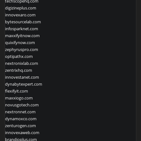
techscopehq.com
digizineplus.com
innovexaro.com
bytesourcelab.com
infosparknet.com
maxxifyitnow.com
quixifynow.com
zephyruspro.com
optipathx.com
nextronixlab.com
zentrixhq.com
innovestanet.com
dynabytexpert.com
flexifyit.com
maxxiogo.com
novusgotech.com
nextronnet.com
dynamoxco.com
zenturogen.com
innovexaweb.com
brandioplus.com