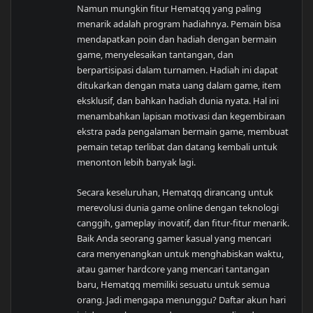
Namun mungkin fitur Hematqq yang paling
menarik adalah program hadiahnya. Pemain bisa
mendapatkan poin dan hadiah dengan bermain
game, menyelesaikan tantangan, dan
berpartisipasi dalam turnamen. Hadiah ini dapat
ditukarkan dengan mata uang dalam game, item
eksklusif, dan bahkan hadiah dunia nyata. Hal ini
menambahkan lapisan motivasi dan kegembiraan
ekstra pada pengalaman bermain game, membuat
pemain tetap terlibat dan datang kembali untuk
menonton lebih banyak lagi.
Secara keseluruhan, Hematqq dirancang untuk
merevolusi dunia game online dengan teknologi
canggih, gameplay inovatif, dan fitur-fitur menarik.
Baik Anda seorang gamer kasual yang mencari
cara menyenangkan untuk menghabiskan waktu,
atau gamer hardcore yang mencari tantangan
baru, Hematqq memiliki sesuatu untuk semua
orang. Jadi mengapa menunggu? Daftar akun hari