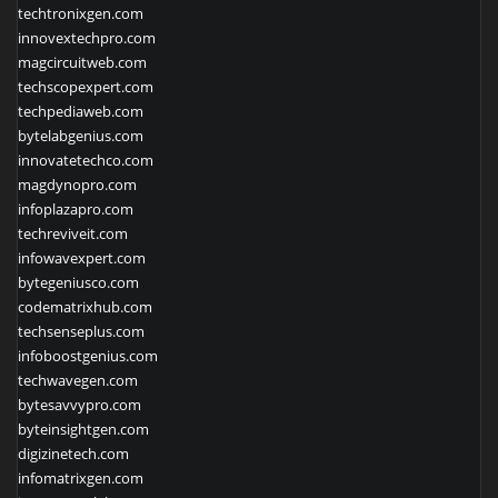
techtronixgen.com
innovextechpro.com
magcircuitweb.com
techscopexpert.com
techpediaweb.com
bytelabgenius.com
innovatetechco.com
magdynopro.com
infoplazapro.com
techreviveit.com
infowavexpert.com
bytegeniusco.com
codematrixhub.com
techsenseplus.com
infoboostgenius.com
techwavegen.com
bytesavvypro.com
byteinsightgen.com
digizinetech.com
infomatrixgen.com