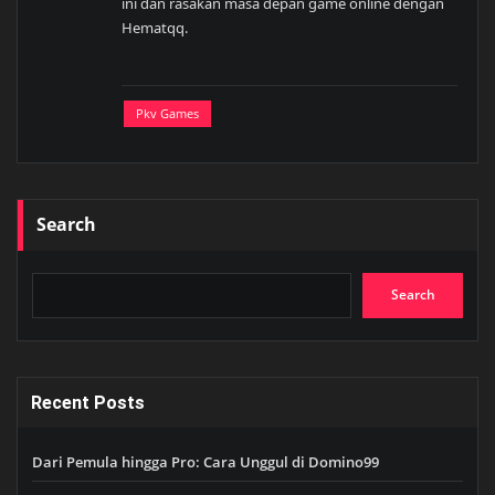
ini dan rasakan masa depan game online dengan
Hematqq.
Pkv Games
Search
Search
Recent Posts
Dari Pemula hingga Pro: Cara Unggul di Domino99