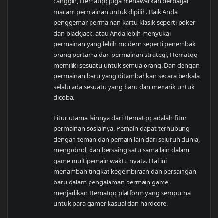
canggih, Hematqq juga menawarkan berbagai
macam permainan untuk dipilih. Baik Anda
penggemar permainan kartu klasik seperti poker
dan blackjack, atau Anda lebih menyukai
permainan yang lebih modern seperti penembak
orang pertama dan permainan strategi, Hematqq
memiliki sesuatu untuk semua orang. Dan dengan
permainan baru yang ditambahkan secara berkala,
selalu ada sesuatu yang baru dan menarik untuk
dicoba.
Fitur utama lainnya dari Hematqq adalah fitur
permainan sosialnya. Pemain dapat terhubung
dengan teman dan pemain lain dari seluruh dunia,
mengobrol, dan bersaing satu sama lain dalam
game multipemain waktu nyata. Hal ini
menambah tingkat kegembiraan dan persaingan
baru dalam pengalaman bermain game,
menjadikan Hematqq platform yang sempurna
untuk para gamer kasual dan hardcore.