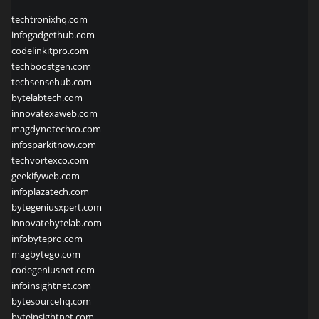
techtronixhq.com
infogadgethub.com
codelinkitpro.com
techboostgen.com
techsensehub.com
bytelabtech.com
innovatexaweb.com
magdynotechco.com
infosparkitnow.com
techvortexco.com
geekifyweb.com
infoplazatech.com
bytegeniusxpert.com
innovatebytelab.com
infobytepro.com
magbytego.com
codegeniusnet.com
infoinsightnet.com
bytesourcehq.com
byteinsightnet.com