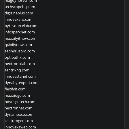
magdynotech.com
techscopehq.com
digizineplus.com
innovexaro.com
bytesourcelab.com
infosparknet.com
maxxifyitnow.com
quixifynow.com
zephyruspro.com
optipathx.com
nextronixlab.com
zentrixhq.com
innovestanet.com
dynabytexpert.com
flexifyit.com
maxxiogo.com
novusgotech.com
nextronnet.com
dynamoxco.com
zenturogen.com
innovexaweb.com