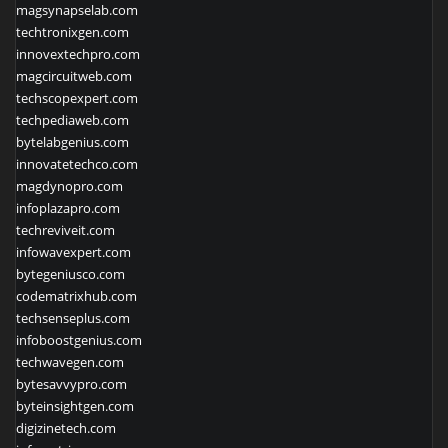
magsynapselab.com
techtronixgen.com
innovextechpro.com
magcircuitweb.com
techscopexpert.com
techpediaweb.com
bytelabgenius.com
innovatetechco.com
magdynopro.com
infoplazapro.com
techreviveit.com
infowavexpert.com
bytegeniusco.com
codematrixhub.com
techsenseplus.com
infoboostgenius.com
techwavegen.com
bytesavvypro.com
byteinsightgen.com
digizinetech.com