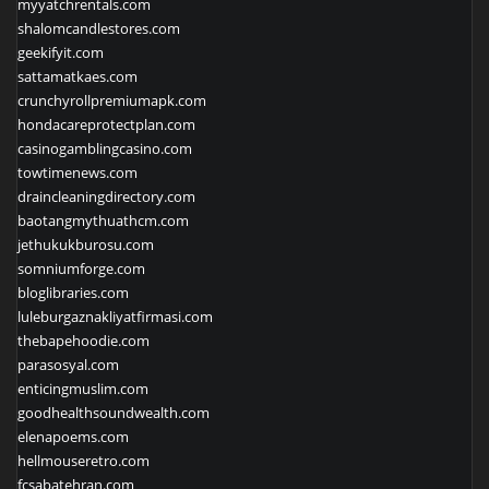
myyatchrentals.com
shalomcandlestores.com
geekifyit.com
sattamatkaes.com
crunchyrollpremiumapk.com
hondacareprotectplan.com
casinogamblingcasino.com
towtimenews.com
draincleaningdirectory.com
baotangmythuathcm.com
jethukukburosu.com
somniumforge.com
bloglibraries.com
luleburgaznakliyatfirmasi.com
thebapehoodie.com
parasosyal.com
enticingmuslim.com
goodhealthsoundwealth.com
elenapoems.com
hellmouseretro.com
fcsabatehran.com