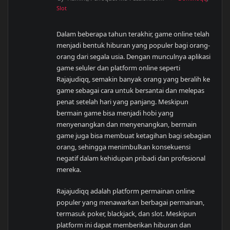
Slot
Dalam beberapa tahun terakhir, game online telah
menjadi bentuk hiburan yang populer bagi orang-
orang dari segala usia. Dengan munculnya aplikasi
game seluler dan platform online seperti
Rajajudiqq, semakin banyak orang yang beralih ke
game sebagai cara untuk bersantai dan melepas
penat setelah hari yang panjang. Meskipun
bermain game bisa menjadi hobi yang
menyenangkan dan menyenangkan, bermain
game juga bisa membuat ketagihan bagi sebagian
orang, sehingga menimbulkan konsekuensi
negatif dalam kehidupan pribadi dan profesional
mereka.
Rajajudiqq adalah platform permainan online
populer yang menawarkan berbagai permainan,
termasuk poker, blackjack, dan slot. Meskipun
platform ini dapat memberikan hiburan dan