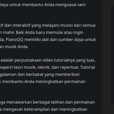
aya untuk membantu Anda menguasai seni
f dan interaktif yang melayani musisi dari semua
n mahir. Baik Anda baru memulai atau ingin
a, PianoQQ memiliki alat dan sumber daya untuk
n musik Anda.
adalah perpustakaan video tutorialnya yang luas,
perti teori musik, teknik, dan repertoar. Tutorial
pengalaman dan berbakat yang memberikan
ntuk membantu Anda meningkatkan permainan
 juga menawarkan berbagai latihan dan permainan
da mengasah keterampilan dan meningkatkan