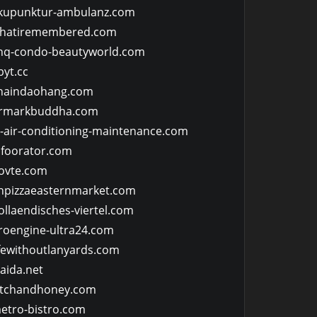
kupunktur-ambulanz.com
hatiremembered.com
inq-condo-beautyworld.com
byt.cc
haindaohang.com
rmarkbuddha.com
g-air-conditioning-maintenance.com
nfoorator.com
ovte.com
hpizzaeasternmarket.com
ollaendisches-viertel.com
roengine-ultra24.com
ifewithoutlanyards.com
raida.net
itchandhoney.com
etro-bistro.com