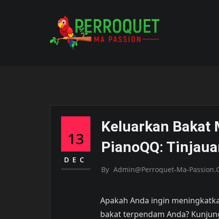
Skip
to
content
Keluarkan Bakat
13
PianoQQ: Tinjau
DEC
By
Admin@perroquet-Ma-Passion.
Apakah Anda ingin meningkatk
bakat terpendam Anda? Kunjung