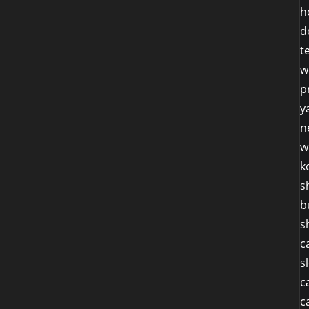
h
d
t
w
p
y
n
w
k
s
b
s
c
s
c
c