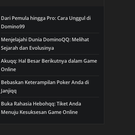
Dari Pemula hingga Pro: Cara Unggul di
Domino99
Menjelajahi Dunia DominoQQ: Melihat
Sejarah dan Evolusinya
Akuqq: Hal Besar Berikutnya dalam Game
Online
Bebaskan Keterampilan Poker Anda di
Janjiqq
Buka Rahasia Hebohqq: Tiket Anda
Menuju Kesuksesan Game Online