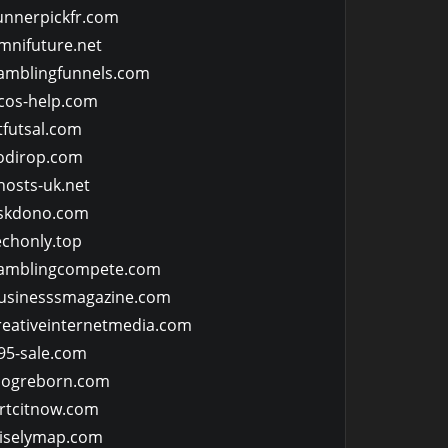
unnerpickfr.com
mnifuture.net
amblingfunnels.com
cos-help.com
tfutsal.com
odirop.com
hosts-uk.net
skdono.com
echonly.top
amblingcompete.com
usinesssmagazine.com
reativeinternetmedia.com
95-sale.com
logreborn.com
irtcitnow.com
iselymap.com