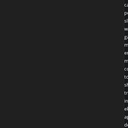
c
p
s
w
g
m
e
m
c
t
s
t
i
e
a
d