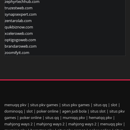
zephyrtechhub.com
truzestweb.com
synapsexpert.com
zentarolab.com
quikbiznow.com
xceleroweb.com
optigogoweb.com
brandaroweb.com
zoomifyit.com
menuqq pkv
|
situs pkv games
|
situs pkv games
|
situs qq
|
slot
|
dominoqq
|
slot
|
poker online
|
agen judi bola
|
situs slot
|
situs pkv
games
|
poker online
|
situs qq
|
murniqq pkv
|
hematqq pkv
|
mahjong ways 2
|
mahjong ways 2
|
mahjong ways 2
|
menuqq pkv
|