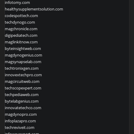
infotomy.com
healthysupplementsolution.com
codespottech.com
techdynogo.com
magchronicle.com
digipediatech.com
maglinkitnow.com
byteinsightweb.com
magdynogenius.com
magsynapselab.com
techtronixgen.com
innovextechpro.com
magcircuitweb.com
techscopexpert.com
techpediaweb.com
bytelabgenius.com
innovatetechco.com
magdynopro.com
infoplazapro.com
techreviveit.com