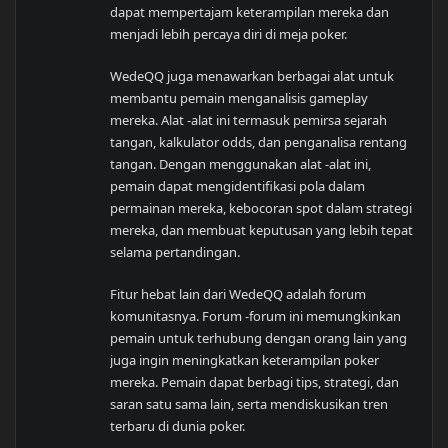
dapat mempertajam keterampilan mereka dan
menjadi lebih percaya diri di meja poker.
WedeQQ juga menawarkan berbagai alat untuk
membantu pemain menganalisis gameplay
mereka. Alat -alat ini termasuk pemirsa sejarah
tangan, kalkulator odds, dan penganalisa rentang
tangan. Dengan menggunakan alat -alat ini,
pemain dapat mengidentifikasi pola dalam
permainan mereka, kebocoran spot dalam strategi
mereka, dan membuat keputusan yang lebih tepat
selama pertandingan.
Fitur hebat lain dari WedeQQ adalah forum
komunitasnya. Forum -forum ini memungkinkan
pemain untuk terhubung dengan orang lain yang
juga ingin meningkatkan keterampilan poker
mereka. Pemain dapat berbagi tips, strategi, dan
saran satu sama lain, serta mendiskusikan tren
terbaru di dunia poker.