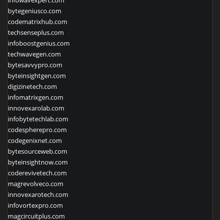
infowavexpert.com
bytegeniusco.com
codematrixhub.com
techsenseplus.com
infoboostgenius.com
techwavegen.com
bytesavvypro.com
byteinsightgen.com
digizinetech.com
infomatrixgen.com
innovexarolab.com
infobytetechlab.com
codespherepro.com
codegenixnet.com
bytesourceweb.com
byteinsightnow.com
coderevivetech.com
magrevolveco.com
innovexarotech.com
infovortexpro.com
magcircuitplus.com