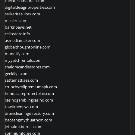
thelatestkhabrain.com
digitaldesignproperties.com
sarkariresultex.com
mealizo.com
barknpaws.net
cellostore.info
asmediamaker.com
globalthoughtonline.com
moneiify.com
myyatchrentals.com
shalomcandlestores.com
geekifyit.com
sattamatkaes.com
crunchyrollpremiumapk.com
hondacareprotectplan.com
casinogamblingcasino.com
towtimenews.com
draincleaningdirectory.com
baotangmythuathcm.com
jethukukburosu.com
somniumforge.com