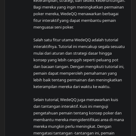
keterampilan, strategi, dan sedikit keberuntungan.
Bagi mereka yang ingin meningkatkan permainan
poker mereka, WedeQQ menawarkan berbagai
fitur interaktif yang dapat membantu pemain
menguasai seni poker.
Salah satu fitur utama WedeQQ adalah tutorial
interaktifnya. Tutorial ini mencakup segala sesuatu
mulai dari aturan dan strategi dasar hingga
konsep yang lebih canggih seperti peluang pot
dan bacaan tangan. Dengan mengikuti tutorial ini,
pemain dapat memperoleh pemahaman yang
lebih baik tentang permainan dan meningkatkan
keterampilan mereka dari waktu ke waktu.
Selain tutorial, WedeQQ juga menawarkan kuis
dan tantangan interaktif. Kuis ini menguji
pengetahuan pemain tentang konsep poker dan
membantu mereka mengidentifikasi area di mana
mereka mungkin perlu meningkat. Dengan
mengatasi tantangan -tantangan ini, pemain