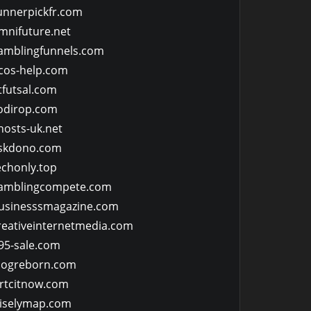
unnerpickfr.com
mnifuture.net
amblingfunnels.com
cos-help.com
tfutsal.com
odirop.com
hosts-uk.net
skdono.com
echonly.top
amblingcompete.com
usinesssmagazine.com
reativeinternetmedia.com
95-sale.com
logreborn.com
irtcitnow.com
iselymap.com