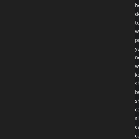
h
d
t
w
p
y
n
w
k
s
b
s
c
s
c
c