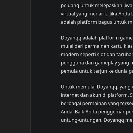
peluang untuk melepaskan jiw
virtual yang menarik. Jika And
adalah platform bagus untuk m
Doyanqq adalah platform game
mulai dari permainan kartu klas
modern seperti slot dan taruh
pengguna dan gameplay yang mu
pemula untuk terjun ke dunia g
Untuk memulai Doyanqq, yang 
internet dan akun di platform. 
berbagai permainan yang tersed
Anda. Baik Anda penggemar per
untung-untungan, Doyanqq mem