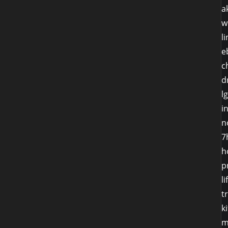
a
w
l
e
c
d
l
i
n
7
h
p
l
t
k
m