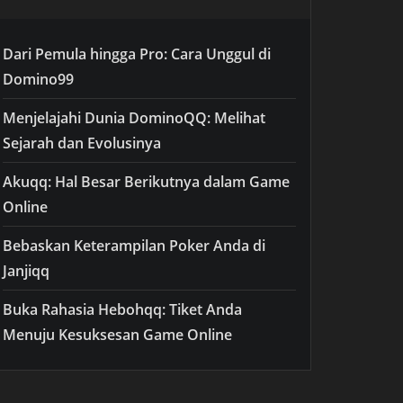
Dari Pemula hingga Pro: Cara Unggul di
Domino99
Menjelajahi Dunia DominoQQ: Melihat
Sejarah dan Evolusinya
Akuqq: Hal Besar Berikutnya dalam Game
Online
Bebaskan Keterampilan Poker Anda di
Janjiqq
Buka Rahasia Hebohqq: Tiket Anda
Menuju Kesuksesan Game Online