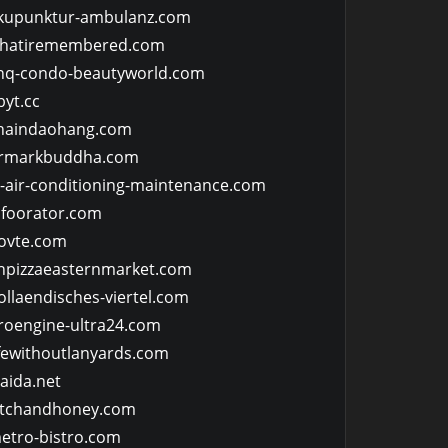
kupunktur-ambulanz.com
hatiremembered.com
inq-condo-beautyworld.com
byt.cc
haindaohang.com
rmarkbuddha.com
g-air-conditioning-maintenance.com
nfoorator.com
ovte.com
hpizzaeasternmarket.com
ollaendisches-viertel.com
roengine-ultra24.com
ifewithoutlanyards.com
raida.net
itchandhoney.com
etro-bistro.com