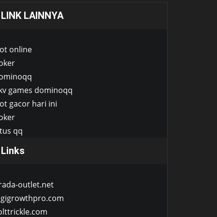
LINK LAINNYA
lot online
oker
ominoqq
kv games dominoqq
lot gacor hari ini
oker
itus qq
Links
rada-outlet.net
igigrowthpro.com
olttrickle.com