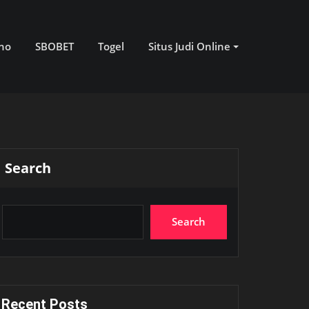
no
SBOBET
Togel
Situs Judi Online
Search
Search
Recent Posts