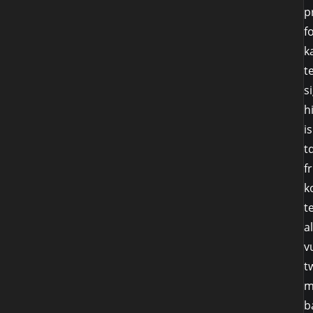
p
f
k
t
s
h
i
t
f
k
t
a
v
t
m
b