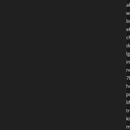
a
w
l
e
c
d
l
i
n
7
h
p
l
t
k
m