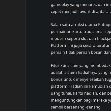
gameplay yang menarik, dan i
cepat menjadi favorit di antar
Salah satu atraksi utama Ratu
permainan kartu tradisional sep
modern seperti slot dan blackj
Platform ini juga secara terat
pemain tidak pernah bosan dan 
Fitur kunci lain yang membedak
adalah sistem hadiahnya yang 
bonus untuk menyelesaikan tu
platform. Hadiah ini kemudian 
uang tunai, kartu hadiah, dan 
menguntungkan bagi mereka ya
sambil bersenang -senang.