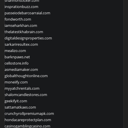
shannonsticker.com
insprationbuzz.com
passeiodebarcoarraial.com
fondworth.com
iamseharkhan.com
thelatestkhabrain.com
digitaldesignproperties.com
sarkariresultex.com
mealizo.com
barknpaws.net
cellostore.info
asmediamaker.com
globalthoughtonline.com
moneiify.com
myyatchrentals.com
shalomcandlestores.com
geekifyit.com
sattamatkaes.com
crunchyrollpremiumapk.com
hondacareprotectplan.com
casinogamblingcasino.com