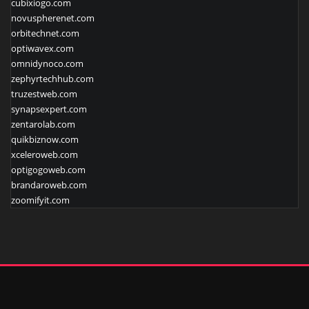
cubixiogo.com
novuspherenet.com
orbitechnet.com
optiwavex.com
omnidynoco.com
zephyrtechhub.com
truzestweb.com
synapsexpert.com
zentarolab.com
quikbiznow.com
xceleroweb.com
optigogoweb.com
brandaroweb.com
zoomifyit.com