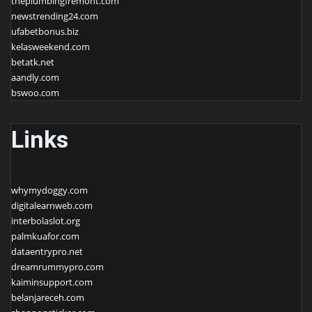
theplumbingfremont.com
newstrending24.com
ufabetbonus.biz
kelasweekend.com
betatk.net
aandly.com
bswoo.com
Links
whymydoggy.com
digitalearnweb.com
interbolaslot.org
palmkuafor.com
dataentrypro.net
dreamrummypro.com
kaiminsupport.com
belanjareceh.com