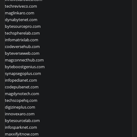
techreviveco.com
maglinkaro.com
dynabytenet.com
bytesourcepro.com
techspherelab.com
infomatrixlab.com
codeversehub.com
byteverseweb.com
magconnecthub.com
byteboostgenius.com
synapsegoplus.com
infopedianet.com
codepulsenet.com
magdynotech.com
techscopehq.com
digizineplus.com
innovexaro.com
bytesourcelab.com
infosparknet.com
maxxifyitnow.com