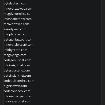
bytelabtech.com
innovatexaweb.com
magdynotechco.com
infosparkitnow.com
techvortexco.com
geekifyweb.com
infoplazatech.com
bytegeniusxpert.com
innovatebytelab.com
infobytepro.com
magbytego.com
codegeniusnet.com
infoinsightnet.com
bytesourcehq.com
byteinsightnet.com
codepulsetechco.com
digizineweb.com
codeconnectx.com
infomatrixxpert.com
innovexaronet.com