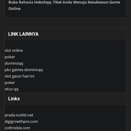
Buka Rahasia Hebohqq: Tiket Anda Menuju Kesuksesan Game
Online
LINK LAINNYA
slot online
poker
dominoqq
pkv games dominoqq
slot gacor hari ini
poker
situs qq
Links
prada-outlet.net
digigrowthpro.com
colttrickle.com