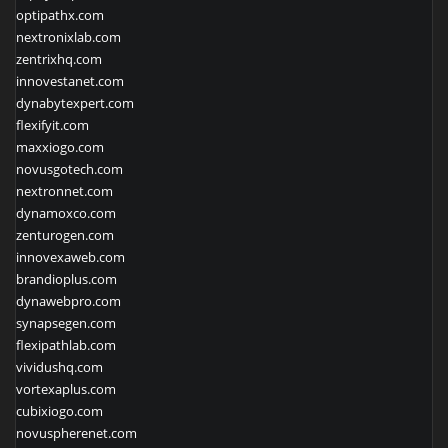
optipathx.com
nextronixlab.com
zentrixhq.com
innovestanet.com
dynabytexpert.com
flexifyit.com
maxxiogo.com
novusgotech.com
nextronnet.com
dynamoxco.com
zenturogen.com
innovexaweb.com
brandioplus.com
dynawebpro.com
synapsegen.com
flexipathlab.com
vividushq.com
vortexaplus.com
cubixiogo.com
novuspherenet.com