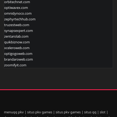
orbitechnet.com
optiwavex.com
omnidynoco.com
zephyrtechhub.com
truzestweb.com
synapsexpert.com
zentarolab.com
quikbiznow.com
xceleroweb.com
optigogoweb.com
brandaroweb.com
zoomifyit.com
menuqq pkv
|
situs pkv games
|
situs pkv games
|
situs qq
|
slot
|