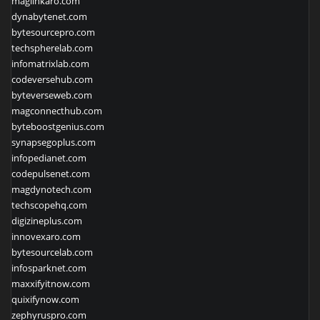
maglinkaro.com
dynabytenet.com
bytesourcepro.com
techspherelab.com
infomatrixlab.com
codeversehub.com
byteverseweb.com
magconnecthub.com
byteboostgenius.com
synapsegoplus.com
infopedianet.com
codepulsenet.com
magdynotech.com
techscopehq.com
digizineplus.com
innovexaro.com
bytesourcelab.com
infosparknet.com
maxxifyitnow.com
quixifynow.com
zephyruspro.com