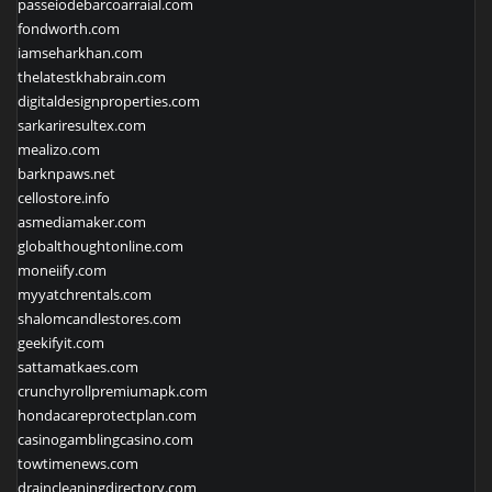
passeiodebarcoarraial.com
fondworth.com
iamseharkhan.com
thelatestkhabrain.com
digitaldesignproperties.com
sarkariresultex.com
mealizo.com
barknpaws.net
cellostore.info
asmediamaker.com
globalthoughtonline.com
moneiify.com
myyatchrentals.com
shalomcandlestores.com
geekifyit.com
sattamatkaes.com
crunchyrollpremiumapk.com
hondacareprotectplan.com
casinogamblingcasino.com
towtimenews.com
draincleaningdirectory.com