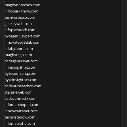
magdynotechco.com
infosparkitnow.com
techvortexco.com
geekifyweb.com
infoplazatech.com
bytegeniusxpert.com
innovatebytelab.com
infobytepro.com
magbytego.com
codegeniusnet.com
infoinsightnet.com
bytesourcehq.com
byteinsightnet.com
codepulsetechco.com
digizineweb.com
codeconnectx.com
infomatrixxpert.com
innovexaronet.com
techvistanow.com
infomatrixhq.com