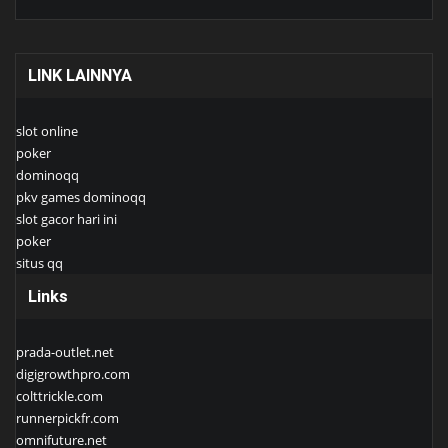
LINK LAINNYA
slot online
poker
dominoqq
pkv games dominoqq
slot gacor hari ini
poker
situs qq
Links
prada-outlet.net
digigrowthpro.com
colttrickle.com
runnerpickfr.com
omnifuture.net