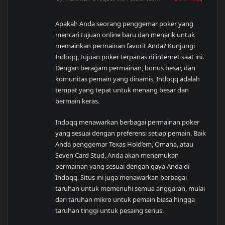
Apakah Anda seorang penggemar poker yang
mencari tujuan online baru dan menarik untuk
memainkan permainan favorit Anda? Kunjungi
Indoqq, tujuan poker terpanas di internet saat ini.
Dengan beragam permainan, bonus besar, dan
komunitas pemain yang dinamis, Indoqq adalah
tempat yang tepat untuk menang besar dan
bermain keras.
Indoqq menawarkan berbagai permainan poker
yang sesuai dengan preferensi setiap pemain. Baik
Anda penggemar Texas Hold’em, Omaha, atau
Seven Card Stud, Anda akan menemukan
permainan yang sesuai dengan gaya Anda di
Indoqq. Situs ini juga menawarkan berbagai
taruhan untuk memenuhi semua anggaran, mulai
dari taruhan mikro untuk pemain biasa hingga
taruhan tinggi untuk pesaing serius.