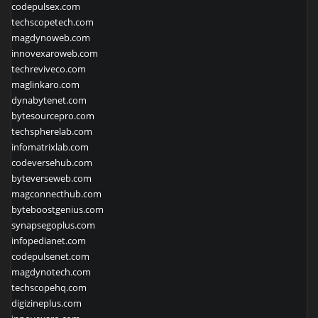
codepulsex.com
techscopetech.com
magdynoweb.com
innovexaroweb.com
techreviveco.com
maglinkaro.com
dynabytenet.com
bytesourcepro.com
techspherelab.com
infomatrixlab.com
codeversehub.com
byteverseweb.com
magconnecthub.com
byteboostgenius.com
synapsegoplus.com
infopedianet.com
codepulsenet.com
magdynotech.com
techscopehq.com
digizineplus.com