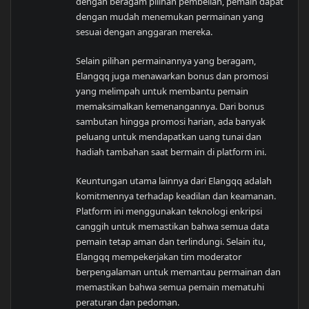
dengan beragam pilihan pembelian, pemain dapat
dengan mudah menemukan permainan yang
sesuai dengan anggaran mereka.
Selain pilihan permainannya yang beragam,
Elangqq juga menawarkan bonus dan promosi
yang melimpah untuk membantu pemain
memaksimalkan kemenangannya. Dari bonus
sambutan hingga promosi harian, ada banyak
peluang untuk mendapatkan uang tunai dan
hadiah tambahan saat bermain di platform ini.
Keuntungan utama lainnya dari Elangqq adalah
komitmennya terhadap keadilan dan keamanan.
Platform ini menggunakan teknologi enkripsi
canggih untuk memastikan bahwa semua data
pemain tetap aman dan terlindungi. Selain itu,
Elangqq mempekerjakan tim moderator
berpengalaman untuk memantau permainan dan
memastikan bahwa semua pemain mematuhi
peraturan dan pedoman.