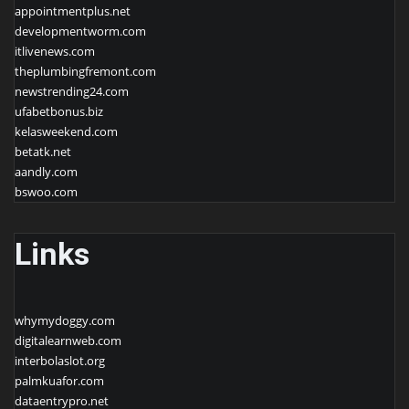
appointmentplus.net
developmentworm.com
itlivenews.com
theplumbingfremont.com
newstrending24.com
ufabetbonus.biz
kelasweekend.com
betatk.net
aandly.com
bswoo.com
Links
whymydoggy.com
digitalearnweb.com
interbolaslot.org
palmkuafor.com
dataentrypro.net