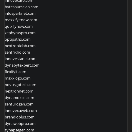
innovexaro.com
bytesourcelab.com
infosparknet.com
maxxifyitnow.com
quixifynow.com
zephyruspro.com
optipathx.com
nextronixlab.com
zentrixhq.com
innovestanet.com
dynabytexpert.com
flexifyit.com
maxxiogo.com
novusgotech.com
nextronnet.com
dynamoxco.com
zenturogen.com
innovexaweb.com
brandioplus.com
dynawebpro.com
synapsegen.com