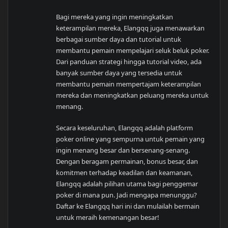
Bagi mereka yang ingin meningkatkan
keterampilan mereka, Elangqq juga menawarkan
berbagai sumber daya dan tutorial untuk
membantu pemain mempelajari seluk beluk poker.
Dari panduan strategi hingga tutorial video, ada
banyak sumber daya yang tersedia untuk
membantu pemain mempertajam keterampilan
mereka dan meningkatkan peluang mereka untuk
menang.
Secara keseluruhan, Elangqq adalah platform
poker online yang sempurna untuk pemain yang
ingin menang besar dan bersenang-senang.
Dengan beragam permainan, bonus besar, dan
komitmen terhadap keadilan dan keamanan,
Elangqq adalah pilihan utama bagi penggemar
poker di mana pun. Jadi mengapa menunggu?
Daftar ke Elangqq hari ini dan mulailah bermain
untuk meraih kemenangan besar!