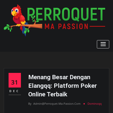
Skip
to
content
Menang Besar Dengan
31
Elangqq: Platform Poker
DEC
Online Terbaik
By
Admin@perroquet-Ma-Passion.com
Dominoqq