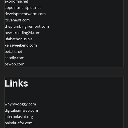
ekonomie.net
appointmentplus.net
developmentworm.com
itlivenews.com
theplumbingfremont.com
newstrending24.com
ufabetbonus.biz
kelasweekend.com
betatk.net
aandly.com
bswoo.com
Links
whymydoggy.com
digitalearnweb.com
interbolaslot.org
palmkuafor.com