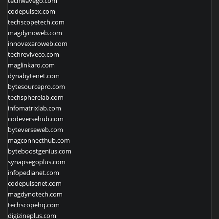
techwavego.com
codepulsex.com
techscopetech.com
magdynoweb.com
innovexaroweb.com
techreviveco.com
maglinkaro.com
dynabytenet.com
bytesourcepro.com
techspherelab.com
infomatrixlab.com
codeversehub.com
byteverseweb.com
magconnecthub.com
byteboostgenius.com
synapsegoplus.com
infopedianet.com
codepulsenet.com
magdynotech.com
techscopehq.com
digizineplus.com