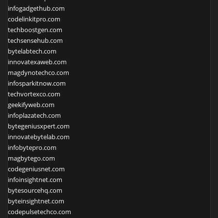
infogadgethub.com
codelinkitpro.com
techboostgen.com
techsensehub.com
bytelabtech.com
innovatexaweb.com
magdynotechco.com
infosparkitnow.com
techvortexco.com
geekifyweb.com
infoplazatech.com
bytegeniusxpert.com
innovatebytelab.com
infobytepro.com
magbytego.com
codegeniusnet.com
infoinsightnet.com
bytesourcehq.com
byteinsightnet.com
codepulsetechco.com