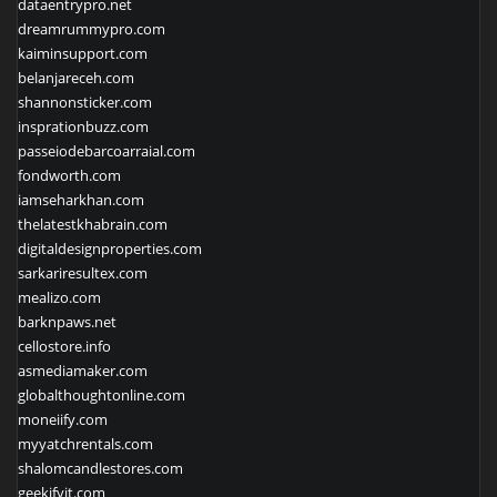
dataentrypro.net
dreamrummypro.com
kaiminsupport.com
belanjareceh.com
shannonsticker.com
insprationbuzz.com
passeiodebarcoarraial.com
fondworth.com
iamseharkhan.com
thelatestkhabrain.com
digitaldesignproperties.com
sarkariresultex.com
mealizo.com
barknpaws.net
cellostore.info
asmediamaker.com
globalthoughtonline.com
moneiify.com
myyatchrentals.com
shalomcandlestores.com
geekifyit.com