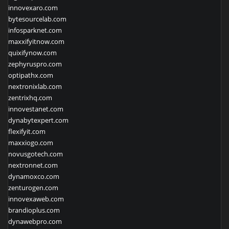
innovexaro.com
bytesourcelab.com
infosparknet.com
maxxifyitnow.com
quixifynow.com
zephyruspro.com
optipathx.com
nextronixlab.com
zentrixhq.com
innovestanet.com
dynabytexpert.com
flexifyit.com
maxxiogo.com
novusgotech.com
nextronnet.com
dynamoxco.com
zenturogen.com
innovexaweb.com
brandioplus.com
dynawebpro.com