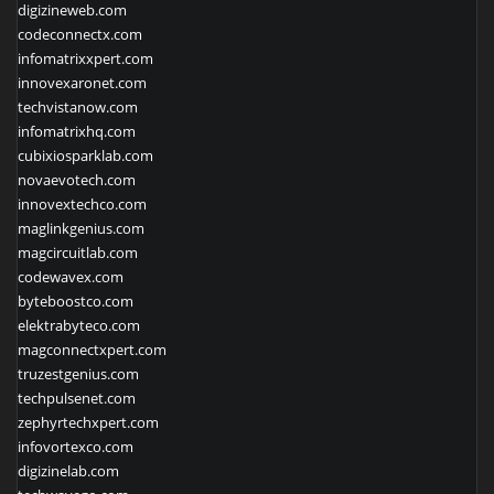
digizineweb.com
codeconnectx.com
infomatrixxpert.com
innovexaronet.com
techvistanow.com
infomatrixhq.com
cubixiosparklab.com
novaevotech.com
innovextechco.com
maglinkgenius.com
magcircuitlab.com
codewavex.com
byteboostco.com
elektrabyteco.com
magconnectxpert.com
truzestgenius.com
techpulsenet.com
zephyrtechxpert.com
infovortexco.com
digizinelab.com