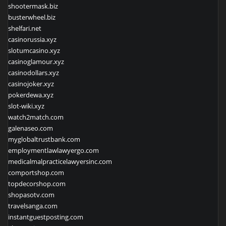
shootermask.biz
busterwheel.biz
shelfari.net
casinorussia.xyz
slotumcasino.xyz
casinoglamour.xyz
casinodollars.xyz
casinojoker.xyz
pokerdewa.xyz
slot-wiki.xyz
watch2match.com
galenaseo.com
myglobaltrustbank.com
employmentlawlawyergo.com
medicalmalpracticelawyersinc.com
comportshop.com
topdecorshop.com
shopasotv.com
travelsanga.com
instantguestposting.com