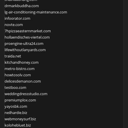
drmarkbuddha.com
lg-air-conditioning-maintenance.com
infoorator.com
novte.com
7hpizzaeasternmarket.com
hollaendisches-viertel.com
proengine-ultra24.com
lifewithoutlanyards.com
traida.net
kitchandhoney.com
metro-bistro.com
howtosolv.com
delicesdemanon.com
testboo.com
weddingdressstudio.com
premiumplox.com
yayosbk.com
neilhardie.biz
webmoneysurf.biz
kolohebluet.biz