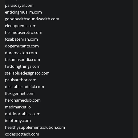
parasosyal.com
enticingmuslim.com
goodhealthsoundwealth.com
elenapoems.com
hellmouseretro.com
fcsabatehran.com
dogemutants.com
duramaxtop.com
takamasoudia.com
twdoingthings.com
stellabluedesignsco.com
paulsauthor.com
desirablecodeful.com
flexigennet.com
heronameclub.com
medmarket.io
outdoortablez.com
infotomy.com
healthysupplementsolution.com
codespottech.com