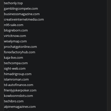
techonly.top
gamblingcompete.com
businesssmagazine.com
creativeinternetmedia.com
n95-sale.com
blogreborn.com
virtcitnow.com
wiselymap.com
prochatgptonline.com
forexfactoryhub.com
kaja-live.com
techcompa.com
sight-web.com
himadrigroup.com
islamroman.com
td-autofinance.com
frienlyjokerpoker.com
kowloonnslots.com
techibro.com
alpinemagazines.com