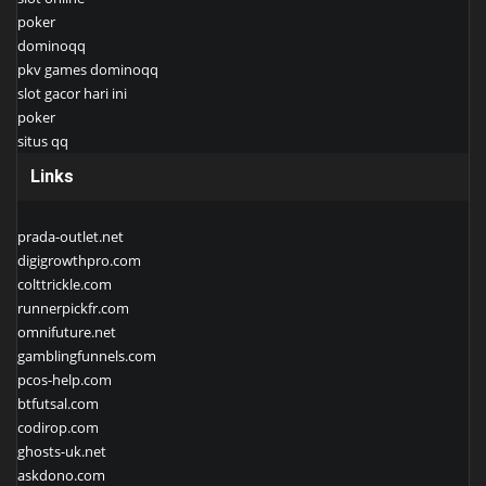
poker
dominoqq
pkv games dominoqq
slot gacor hari ini
poker
situs qq
Links
prada-outlet.net
digigrowthpro.com
colttrickle.com
runnerpickfr.com
omnifuture.net
gamblingfunnels.com
pcos-help.com
btfutsal.com
codirop.com
ghosts-uk.net
askdono.com