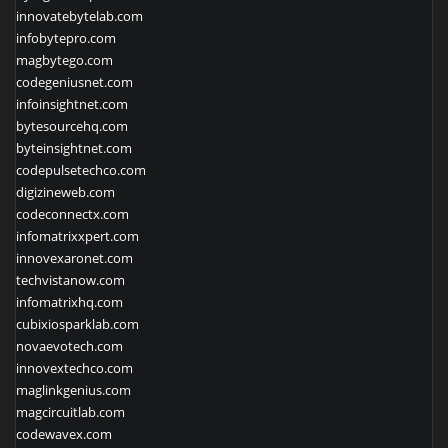
innovatebytelab.com
infobytepro.com
magbytego.com
codegeniusnet.com
infoinsightnet.com
bytesourcehq.com
byteinsightnet.com
codepulsetechco.com
digizineweb.com
codeconnectx.com
infomatrixxpert.com
innovexaronet.com
techvistanow.com
infomatrixhq.com
cubixiosparklab.com
novaevotech.com
innovextechco.com
maglinkgenius.com
magcircuitlab.com
codewavex.com