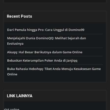
Recent Posts
Dari Pemula hingga Pro: Cara Unggul di Domino99
Menjelajahi Dunia DominoQQ: Melihat Sejarah dan
Evolusinya
Akuqq: Hal Besar Berikutnya dalam Game Online
Bebaskan Keterampilan Poker Anda di Janjiqq
Buka Rahasia Hebohqq: Tiket Anda Menuju Kesuksesan Game
Online
LINK LAINNYA
slot online