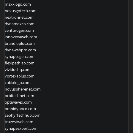
maxxiogo.com
novusgotech.com
nextronnet.com
dynamoxco.com
zenturogen.com
innovexaweb.com
brandioplus.com
dynawebpro.com
synapsegen.com
flexipathlab.com
vividushq.com
vortexaplus.com
cubixiogo.com
novuspherenet.com
orbitechnet.com
optiwavex.com
omnidynoco.com
zephyrtechhub.com
truzestweb.com
synapsexpert.com