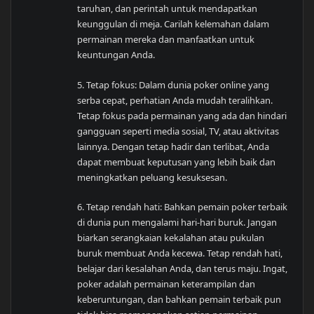
taruhan, dan perintah untuk mendapatkan
keunggulan di meja. Carilah kelemahan dalam
permainan mereka dan manfaatkan untuk
keuntungan Anda.
5. Tetap fokus: Dalam dunia poker online yang
serba cepat, perhatian Anda mudah teralihkan.
Tetap fokus pada permainan yang ada dan hindari
gangguan seperti media sosial, TV, atau aktivitas
lainnya. Dengan tetap hadir dan terlibat, Anda
dapat membuat keputusan yang lebih baik dan
meningkatkan peluang kesuksesan.
6. Tetap rendah hati: Bahkan pemain poker terbaik
di dunia pun mengalami hari-hari buruk. Jangan
biarkan serangkaian kekalahan atau pukulan
buruk membuat Anda kecewa. Tetap rendah hati,
belajar dari kesalahan Anda, dan terus maju. Ingat,
poker adalah permainan keterampilan dan
keberuntungan, dan bahkan pemain terbaik pun