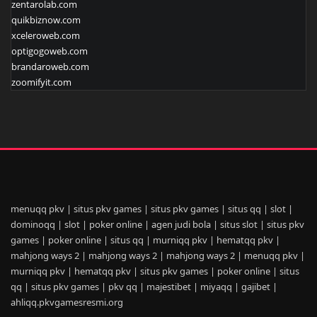
zentarolab.com
quikbiznow.com
xceleroweb.com
optigogoweb.com
brandaroweb.com
zoomifyit.com
menuqq pkv
|
situs pkv games
|
situs pkv games
|
situs qq
|
slot
|
dominoqq
|
slot
|
poker online
|
agen judi bola
|
situs slot
|
situs pkv
games
|
poker online
|
situs qq
|
murniqq pkv
|
hematqq pkv
|
mahjong ways 2
|
mahjong ways 2
|
mahjong ways 2
|
menuqq pkv
|
murniqq pkv
|
hematqq pkv
|
situs pkv games
|
poker online
|
situs
qq
|
situs pkv games
|
pkv qq
|
majestibet
|
miyaqq
|
gajibet
|
ahliqq.pkvgamesresmi.org