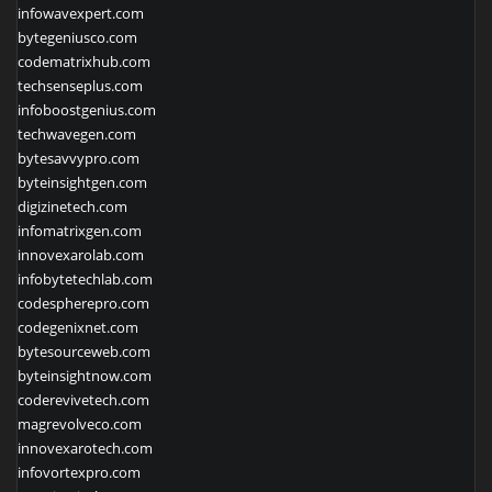
infowavexpert.com
bytegeniusco.com
codematrixhub.com
techsenseplus.com
infoboostgenius.com
techwavegen.com
bytesavvypro.com
byteinsightgen.com
digizinetech.com
infomatrixgen.com
innovexarolab.com
infobytetechlab.com
codespherepro.com
codegenixnet.com
bytesourceweb.com
byteinsightnow.com
coderevivetech.com
magrevolveco.com
innovexarotech.com
infovortexpro.com