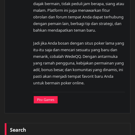
diajak bermain, tidak peduli jam berapa, siang atau
malam. Platform ini juga menawarkan fitur
obrolan dan forum tempat Anda dapat terhubung
dengan pemain lain, berbagi tip dan strategi, dan
bahkan mendapatkan teman baru.
Jadi jika Anda bosan dengan situs poker lama yang
itu-itu saja dan mencari sesuatu yang baru dan
menarik, cobalah WedeQQ. Dengan antarmuka
yang ramah pengguna, kebijakan permainan yang
adil, bonus besar, dan komunitas yang dinamis, ini
pasti akan menjadi tempat favorit baru Anda
untuk bermain poker online.
Pkv Games
Search