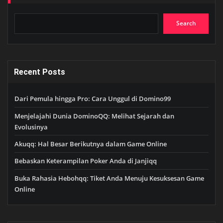
Search
Recent Posts
Dari Pemula hingga Pro: Cara Unggul di Domino99
Menjelajahi Dunia DominoQQ: Melihat Sejarah dan
Evolusinya
Akuqq: Hal Besar Berikutnya dalam Game Online
Bebaskan Keterampilan Poker Anda di Janjiqq
Buka Rahasia Hebohqq: Tiket Anda Menuju Kesuksesan Game
Online