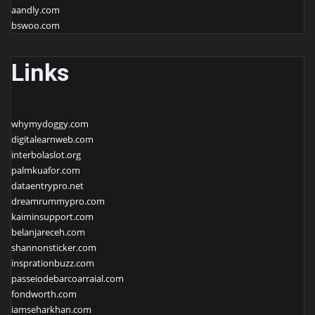
aandly.com
bswoo.com
Links
whymydoggy.com
digitalearnweb.com
interbolaslot.org
palmkuafor.com
dataentrypro.net
dreamrummypro.com
kaiminsupport.com
belanjareceh.com
shannonsticker.com
insprationbuzz.com
passeiodebarcoarraial.com
fondworth.com
iamseharkhan.com