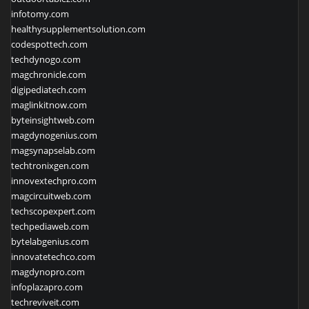
infotomy.com
healthysupplementsolution.com
codespottech.com
techdynogo.com
magchronicle.com
digipediatech.com
maglinkitnow.com
byteinsightweb.com
magdynogenius.com
magsynapselab.com
techtronixgen.com
innovextechpro.com
magcircuitweb.com
techscopexpert.com
techpediaweb.com
bytelabgenius.com
innovatetechco.com
magdynopro.com
infoplazapro.com
techreviveit.com