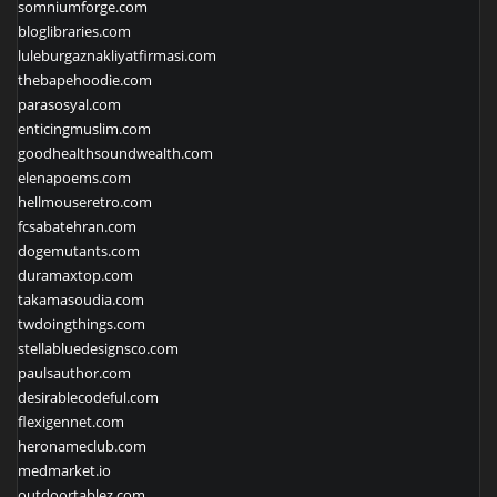
somniumforge.com
bloglibraries.com
luleburgaznakliyatfirmasi.com
thebapehoodie.com
parasosyal.com
enticingmuslim.com
goodhealthsoundwealth.com
elenapoems.com
hellmouseretro.com
fcsabatehran.com
dogemutants.com
duramaxtop.com
takamasoudia.com
twdoingthings.com
stellabluedesignsco.com
paulsauthor.com
desirablecodeful.com
flexigennet.com
heronameclub.com
medmarket.io
outdoortablez.com