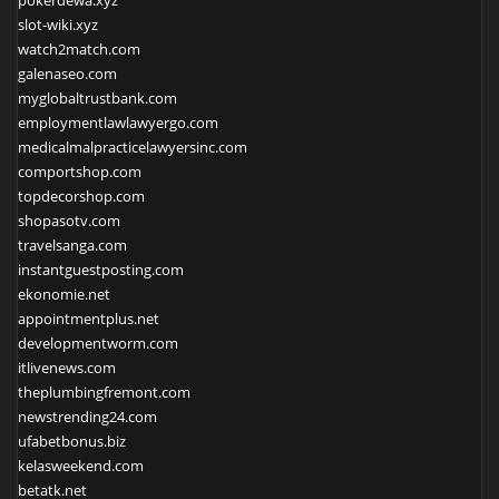
slot-wiki.xyz
watch2match.com
galenaseo.com
myglobaltrustbank.com
employmentlawlawyergo.com
medicalmalpracticelawyersinc.com
comportshop.com
topdecorshop.com
shopasotv.com
travelsanga.com
instantguestposting.com
ekonomie.net
appointmentplus.net
developmentworm.com
itlivenews.com
theplumbingfremont.com
newstrending24.com
ufabetbonus.biz
kelasweekend.com
betatk.net