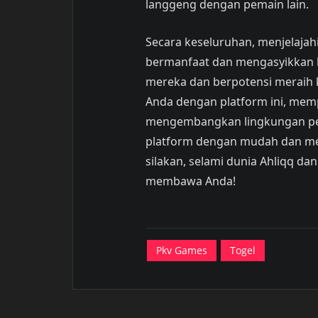
langgeng dengan pemain lain.
Secara keseluruhan, menjelajah
bermanfaat dan mengasyikkan b
mereka dan berpotensi meraih
Anda dengan platform ini, mem
mengembangkan lingkungan per
platform dengan mudah dan men
silakan, selami dunia Ahliqq da
membawa Anda!
Pkv Games
Togel