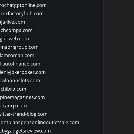
rochatgptonline.com
orexfactoryhub.com
aja-live.com
echcompa.com
ight-web.com
imadrigroup.com
slamroman.com
d-autofinance.com
rienlyjokerpoker.com
owloonnslots.com
echibro.com
lpinemagazines.com
ulcanrp.com
witter-trend-blog.com
ontblancpensonlineoutletsale.com
abygadgetsreview.com