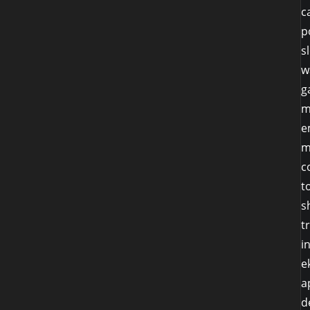
c
p
s
w
g
m
e
m
c
t
s
t
i
e
a
d