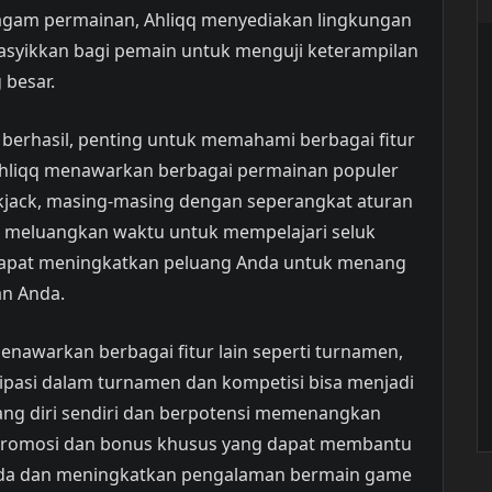
gam permainan, Ahliqq menyediakan lingkungan
yikkan bagi pemain untuk menguji keterampilan
besar.
berhasil, penting untuk memahami berbagai fitur
Ahliqq menawarkan berbagai permainan populer
ckjack, masing-masing dengan seperangkat aturan
an meluangkan waktu untuk mempelajari seluk
 dapat meningkatkan peluang Anda untuk menang
n Anda.
enawarkan berbagai fitur lain seperti turnamen,
sipasi dalam turnamen dan kompetisi bisa menjadi
ng diri sendiri dan berpotensi memenangkan
 promosi dan bonus khusus yang dapat membantu
a dan meningkatkan pengalaman bermain game