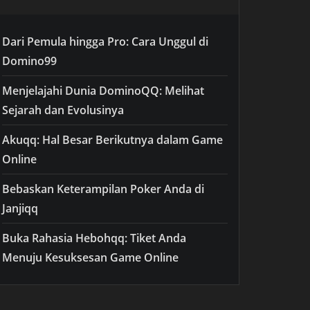
Dari Pemula hingga Pro: Cara Unggul di
Domino99
Menjelajahi Dunia DominoQQ: Melihat
Sejarah dan Evolusinya
Akuqq: Hal Besar Berikutnya dalam Game
Online
Bebaskan Keterampilan Poker Anda di
Janjiqq
Buka Rahasia Hebohqq: Tiket Anda
Menuju Kesuksesan Game Online