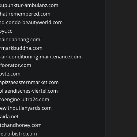
kupunktur-ambulanz.com
hatiremembered.com
inq-condo-beautyworld.com
byt.cc
haindaohang.com
rmarkbuddha.com
g-air-conditioning-maintenance.com
nfoorator.com
ovte.com
hpizzaeasternmarket.com
ollaendisches-viertel.com
roengine-ultra24.com
ifewithoutlanyards.com
raida.net
itchandhoney.com
etro-bistro.com