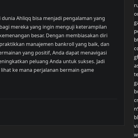
r
o
i dunia Ahliqq bisa menjadi pengalaman yang
g
agi mereka yang ingin menguji keterampilan
p
 kemenangan besar. Dengan membiasakan diri
b
praktikkan manajemen bankroll yang baik, dan
c
mainan yang positif, Anda dapat menavigasi
g
ingkatkan peluang Anda untuk sukses. Jadi
a
n lihat ke mana perjalanan bermain game
t
g
b
c
n
b
v
w