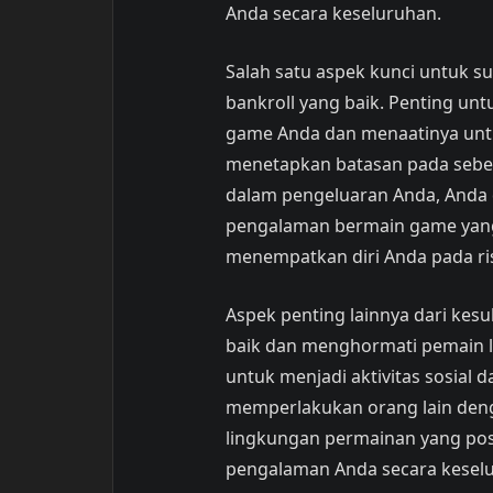
Anda secara keseluruhan.
Salah satu aspek kunci untuk 
bankroll yang baik. Penting un
game Anda dan menaatinya unt
menetapkan batasan pada seber
dalam pengeluaran Anda, Anda
pengalaman bermain game yan
menempatkan diri Anda pada risi
Aspek penting lainnya dari kesu
baik dan menghormati pemain 
untuk menjadi aktivitas sosial
memperlakukan orang lain de
lingkungan permainan yang posi
pengalaman Anda secara kese