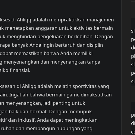
sukses di Ahliqq adalah mempraktikkan manajemen
tuk menetapkan anggaran untuk aktivitas bermain
s
uk menghindari pengeluaran berlebihan. Dengan
p
apa banyak Anda ingin bertaruh dan disiplin
d
 dapat memastikan bahwa Anda memiliki
p
g menyenangkan dan menyenangkan tanpa
s
ko finansial.
p
s
ksesan di Ahliqq adalah melatih sportivitas yang
lain. Ingatlah bahwa bermain game dimaksudkan
 dan menyenangkan, jadi penting untuk
ngan baik dan hormat. Dengan memupuk
p
tif dan inklusif, Anda dapat meningkatkan
d
luruhan dan membangun hubungan yang
c