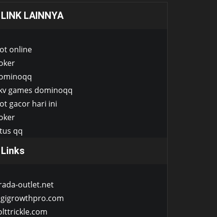
LINK LAINNYA
lot online
oker
ominoqq
kv games dominoqq
lot gacor hari ini
oker
itus qq
Links
rada-outlet.net
igigrowthpro.com
olttrickle.com