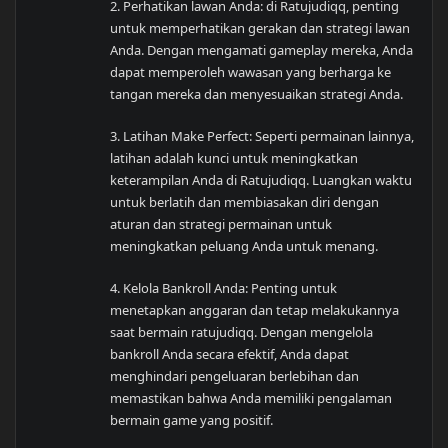
2. Perhatikan lawan Anda: di Ratujudiqq, penting
untuk memperhatikan gerakan dan strategi lawan
Anda. Dengan mengamati gameplay mereka, Anda
dapat memperoleh wawasan yang berharga ke
tangan mereka dan menyesuaikan strategi Anda.
3. Latihan Make Perfect: Seperti permainan lainnya,
latihan adalah kunci untuk meningkatkan
keterampilan Anda di Ratujudiqq. Luangkan waktu
untuk berlatih dan membiasakan diri dengan
aturan dan strategi permainan untuk
meningkatkan peluang Anda untuk menang.
4. Kelola Bankroll Anda: Penting untuk
menetapkan anggaran dan tetap melakukannya
saat bermain ratujudiqq. Dengan mengelola
bankroll Anda secara efektif, Anda dapat
menghindari pengeluaran berlebihan dan
memastikan bahwa Anda memiliki pengalaman
bermain game yang positif.