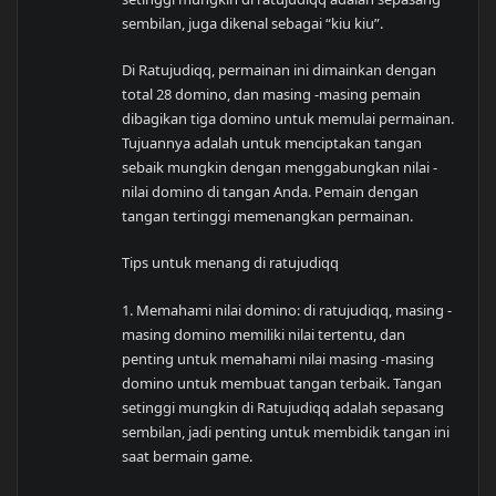
sembilan, juga dikenal sebagai “kiu kiu”.
Di Ratujudiqq, permainan ini dimainkan dengan
total 28 domino, dan masing -masing pemain
dibagikan tiga domino untuk memulai permainan.
Tujuannya adalah untuk menciptakan tangan
sebaik mungkin dengan menggabungkan nilai -
nilai domino di tangan Anda. Pemain dengan
tangan tertinggi memenangkan permainan.
Tips untuk menang di ratujudiqq
1. Memahami nilai domino: di ratujudiqq, masing -
masing domino memiliki nilai tertentu, dan
penting untuk memahami nilai masing -masing
domino untuk membuat tangan terbaik. Tangan
setinggi mungkin di Ratujudiqq adalah sepasang
sembilan, jadi penting untuk membidik tangan ini
saat bermain game.