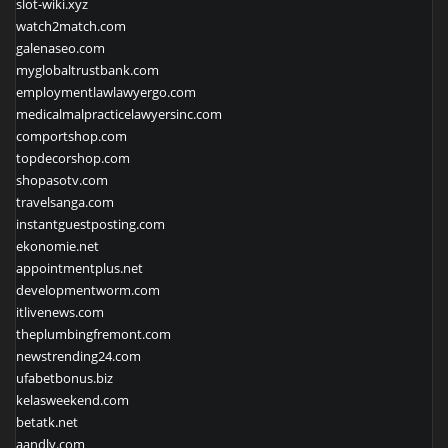
slot-wiki.xyz
watch2match.com
galenaseo.com
myglobaltrustbank.com
employmentlawlawyergo.com
medicalmalpracticelawyersinc.com
comportshop.com
topdecorshop.com
shopasotv.com
travelsanga.com
instantguestposting.com
ekonomie.net
appointmentplus.net
developmentworm.com
itlivenews.com
theplumbingfremont.com
newstrending24.com
ufabetbonus.biz
kelasweekend.com
betatk.net
aandly.com