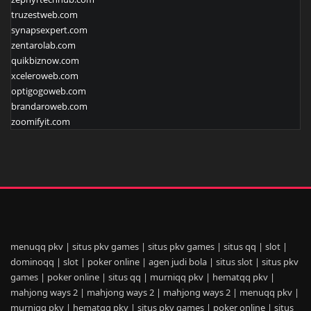
truzestweb.com
synapsexpert.com
zentarolab.com
quikbiznow.com
xceleroweb.com
optigogoweb.com
brandaroweb.com
zoomifyit.com
menuqq pkv
|
situs pkv games
|
situs pkv games
|
situs qq
|
slot
|
dominoqq
|
slot
|
poker online
|
agen judi bola
|
situs slot
|
situs pkv
games
|
poker online
|
situs qq
|
murniqq pkv
|
hematqq pkv
|
mahjong ways 2
|
mahjong ways 2
|
mahjong ways 2
|
menuqq pkv
|
murniqq pkv
|
hematqq pkv
|
situs pkv games
|
poker online
|
situs