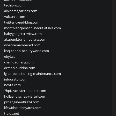
techibro.com
alpinemagazines.com
vulcanrp.com
twitter-trend-blog.com
montblancpensonlineoutletsale.com
babygadgetsreview.com
akupunktur-ambulanz.com
whatiremembered.com
linq-condo-beautyworld.com
ebyt.cc
chaindaohang.com
drmarkbuddha.com
lg-air-conditioning-maintenance.com
infoorator.com
novte.com
7hpizzaeasternmarket.com
hollaendisches-viertel.com
proengine-ultra24.com
lifewithoutlanyards.com
traida.net