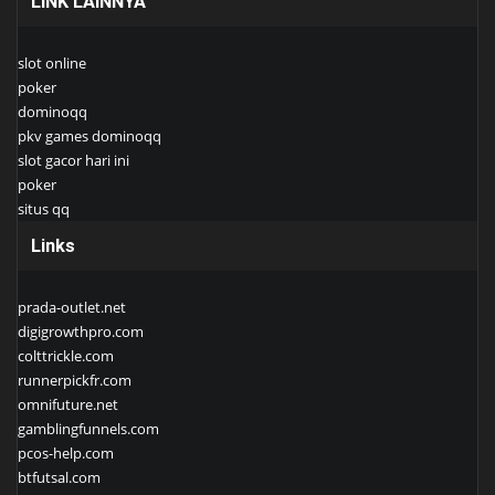
LINK LAINNYA
slot online
poker
dominoqq
pkv games dominoqq
slot gacor hari ini
poker
situs qq
Links
prada-outlet.net
digigrowthpro.com
colttrickle.com
runnerpickfr.com
omnifuture.net
gamblingfunnels.com
pcos-help.com
btfutsal.com