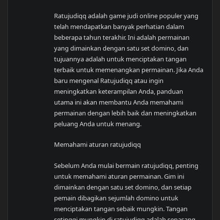
Ratujudiqq adalah game judi online populer yang
telah mendapatkan banyak perhatian dalam
beberapa tahun terakhir. Ini adalah permainan
yang dimainkan dengan satu set domino, dan
tujuannya adalah untuk menciptakan tangan
terbaik untuk memenangkan permainan. Jika Anda
baru mengenal Ratujudiqq atau ingin
meningkatkan keterampilan Anda, panduan
utama ini akan membantu Anda memahami
permainan dengan lebih baik dan meningkatkan
peluang Anda untuk menang.
Memahami aturan ratujudiqq
Sebelum Anda mulai bermain ratujudiqq, penting
untuk memahami aturan permainan. Gim ini
dimainkan dengan satu set domino, dan setiap
pemain dibagikan sejumlah domino untuk
menciptakan tangan sebaik mungkin. Tangan
setinggi mungkin di ratujudiqq adalah sepasang