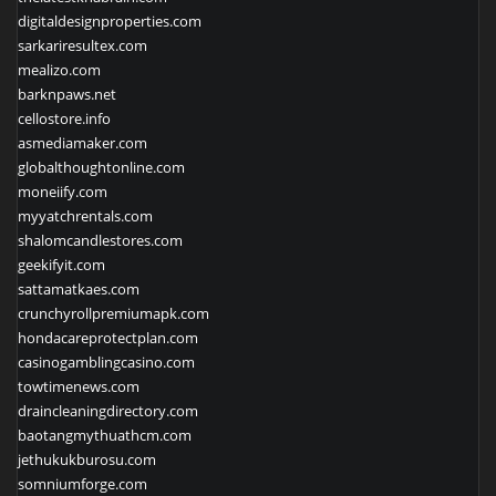
digitaldesignproperties.com
sarkariresultex.com
mealizo.com
barknpaws.net
cellostore.info
asmediamaker.com
globalthoughtonline.com
moneiify.com
myyatchrentals.com
shalomcandlestores.com
geekifyit.com
sattamatkaes.com
crunchyrollpremiumapk.com
hondacareprotectplan.com
casinogamblingcasino.com
towtimenews.com
draincleaningdirectory.com
baotangmythuathcm.com
jethukukburosu.com
somniumforge.com