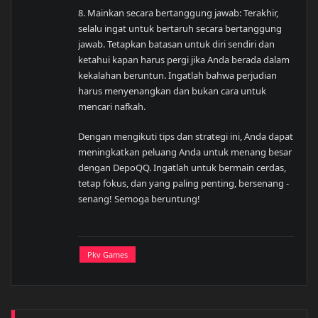
8. Mainkan secara bertanggung jawab: Terakhir,
selalu ingat untuk bertaruh secara bertanggung
jawab. Tetapkan batasan untuk diri sendiri dan
ketahui kapan harus pergi jika Anda berada dalam
kekalahan beruntun. Ingatlah bahwa perjudian
harus menyenangkan dan bukan cara untuk
mencari nafkah.
Dengan mengikuti tips dan strategi ini, Anda dapat
meningkatkan peluang Anda untuk menang besar
dengan DepoQQ. Ingatlah untuk bermain cerdas,
tetap fokus, dan yang paling penting, bersenang -
senang! Semoga beruntung!
Pkv Games