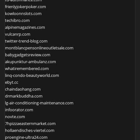
frienlyjokerpoker.com
kowloonnslots.com
techibro.com
alpinemagazines.com
vulcanrp.com
twitter-trend-blog.com
montblancpensonlineoutletsale.com
babygadgetsreview.com
akupunktur-ambulanz.com
whatiremembered.com
linq-condo-beautyworld.com
ebyt.cc
chaindaohang.com
drmarkbuddha.com
lg-air-conditioning-maintenance.com
infoorator.com
novte.com
7hpizzaeasternmarket.com
hollaendisches-viertel.com
proengine-ultra24.com