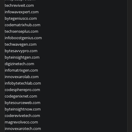
techreviveit.com
infowavexpert.com
bytegeniusco.com
codematrixhub.com
techsenseplus.com
infoboostgenius.com
techwavegen.com
bytesavvypro.com
byteinsightgen.com
digizinetech.com
infomatrixgen.com
innovexarolab.com
infobytetechlab.com
codespherepro.com
codegenixnet.com
bytesourceweb.com
byteinsightnow.com
coderevivetech.com
magrevolveco.com
innovexarotech.com