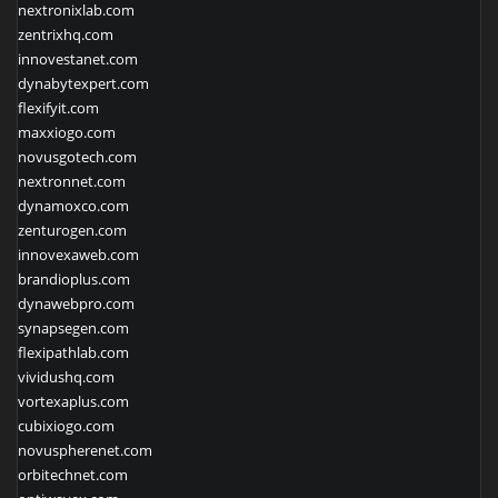
nextronixlab.com
zentrixhq.com
innovestanet.com
dynabytexpert.com
flexifyit.com
maxxiogo.com
novusgotech.com
nextronnet.com
dynamoxco.com
zenturogen.com
innovexaweb.com
brandioplus.com
dynawebpro.com
synapsegen.com
flexipathlab.com
vividushq.com
vortexaplus.com
cubixiogo.com
novuspherenet.com
orbitechnet.com