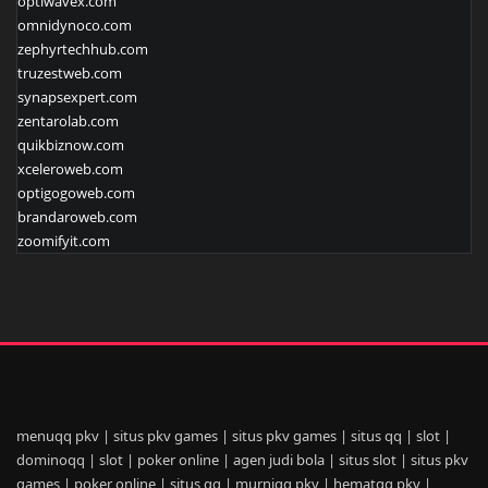
optiwavex.com
omnidynoco.com
zephyrtechhub.com
truzestweb.com
synapsexpert.com
zentarolab.com
quikbiznow.com
xceleroweb.com
optigogoweb.com
brandaroweb.com
zoomifyit.com
menuqq pkv
|
situs pkv games
|
situs pkv games
|
situs qq
|
slot
|
dominoqq
|
slot
|
poker online
|
agen judi bola
|
situs slot
|
situs pkv
games
|
poker online
|
situs qq
|
murniqq pkv
|
hematqq pkv
|