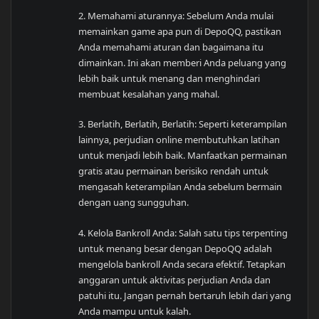
2. Memahami aturannya: Sebelum Anda mulai
memainkan game apa pun di DepoQQ, pastikan
Anda memahami aturan dan bagaimana itu
dimainkan. Ini akan memberi Anda peluang yang
lebih baik untuk menang dan menghindari
membuat kesalahan yang mahal.
3. Berlatih, Berlatih, Berlatih: Seperti keterampilan
lainnya, perjudian online membutuhkan latihan
untuk menjadi lebih baik. Manfaatkan permainan
gratis atau permainan berisiko rendah untuk
mengasah keterampilan Anda sebelum bermain
dengan uang sungguhan.
4. Kelola Bankroll Anda: Salah satu tips terpenting
untuk menang besar dengan DepoQQ adalah
mengelola bankroll Anda secara efektif. Tetapkan
anggaran untuk aktivitas perjudian Anda dan
patuhi itu. Jangan pernah bertaruh lebih dari yang
Anda mampu untuk kalah.