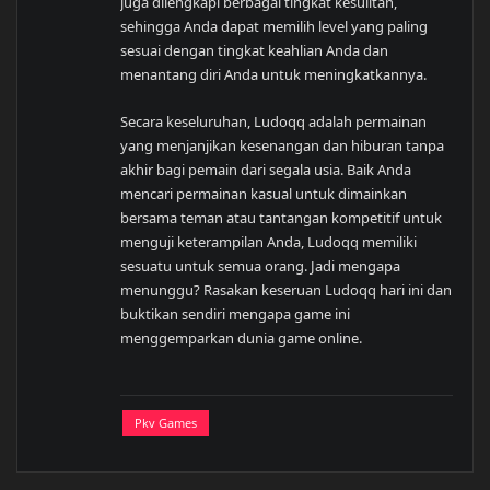
juga dilengkapi berbagai tingkat kesulitan,
sehingga Anda dapat memilih level yang paling
sesuai dengan tingkat keahlian Anda dan
menantang diri Anda untuk meningkatkannya.
Secara keseluruhan, Ludoqq adalah permainan
yang menjanjikan kesenangan dan hiburan tanpa
akhir bagi pemain dari segala usia. Baik Anda
mencari permainan kasual untuk dimainkan
bersama teman atau tantangan kompetitif untuk
menguji keterampilan Anda, Ludoqq memiliki
sesuatu untuk semua orang. Jadi mengapa
menunggu? Rasakan keseruan Ludoqq hari ini dan
buktikan sendiri mengapa game ini
menggemparkan dunia game online.
Pkv Games