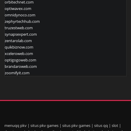
orbitechnet.com
optiwavex.com
omnidynoco.com
zephyrtechhub.com
truzestweb.com
synapsexpert.com
zentarolab.com
quikbiznow.com
xceleroweb.com
optigogoweb.com
brandaroweb.com
zoomifyit.com
menuqq pkv
|
situs pkv games
|
situs pkv games
|
situs qq
|
slot
|