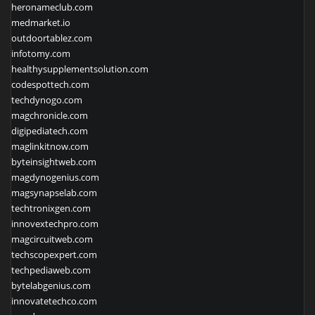
heronameclub.com
medmarket.io
outdoortablez.com
infotomy.com
healthysupplementsolution.com
codespottech.com
techdynogo.com
magchronicle.com
digipediatech.com
maglinkitnow.com
byteinsightweb.com
magdynogenius.com
magsynapselab.com
techtronixgen.com
innovextechpro.com
magcircuitweb.com
techscopexpert.com
techpediaweb.com
bytelabgenius.com
innovatetechco.com