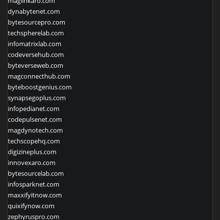
maglinkaro.com
dynabytenet.com
bytesourcepro.com
techspherelab.com
infomatrixlab.com
codeversehub.com
byteverseweb.com
magconnecthub.com
byteboostgenius.com
synapsegoplus.com
infopedianet.com
codepulsenet.com
magdynotech.com
techscopehq.com
digizineplus.com
innovexaro.com
bytesourcelab.com
infosparknet.com
maxxifyitnow.com
quixifynow.com
zephyruspro.com