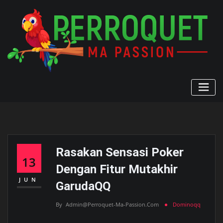
Skip
to
content
Rasakan Sensasi Poker
13
Dengan Fitur Mutakhir
JUN
GarudaQQ
By
Admin@perroquet-Ma-Passion.com
Dominoqq