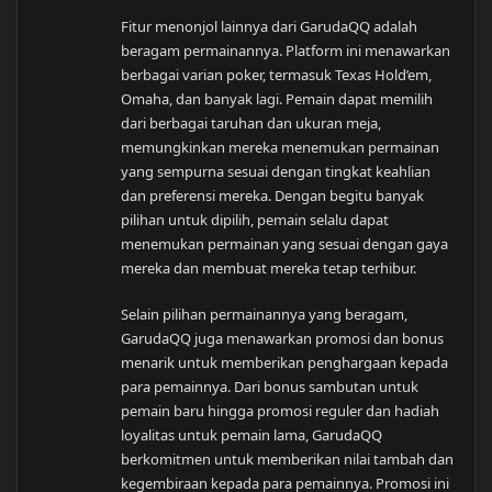
Fitur menonjol lainnya dari GarudaQQ adalah
beragam permainannya. Platform ini menawarkan
berbagai varian poker, termasuk Texas Hold’em,
Omaha, dan banyak lagi. Pemain dapat memilih
dari berbagai taruhan dan ukuran meja,
memungkinkan mereka menemukan permainan
yang sempurna sesuai dengan tingkat keahlian
dan preferensi mereka. Dengan begitu banyak
pilihan untuk dipilih, pemain selalu dapat
menemukan permainan yang sesuai dengan gaya
mereka dan membuat mereka tetap terhibur.
Selain pilihan permainannya yang beragam,
GarudaQQ juga menawarkan promosi dan bonus
menarik untuk memberikan penghargaan kepada
para pemainnya. Dari bonus sambutan untuk
pemain baru hingga promosi reguler dan hadiah
loyalitas untuk pemain lama, GarudaQQ
berkomitmen untuk memberikan nilai tambah dan
kegembiraan kepada para pemainnya. Promosi ini