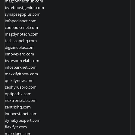
magconnecthub.com
byteboostgenius.com
synapsegoplus.com
infopedianet.com
codepulsenet.com
magdynotech.com
techscopehq.com
digizineplus.com
innovexaro.com
bytesourcelab.com
infosparknet.com
maxxifyitnow.com
quixifynow.com
zephyruspro.com
optipathx.com
nextronixlab.com
zentrixhq.com
innovestanet.com
dynabytexpert.com
flexifyit.com
maxxiogo.com