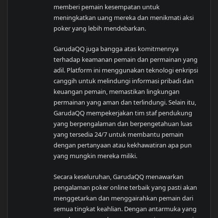
memberi pemain kesempatan untuk
meningkatkan uang mereka dan menikmati aksi
poker yang lebih mendebarkan.
GarudaQQ juga bangga atas komitmennya
terhadap keamanan pemain dan permainan yang
adil. Platform ini menggunakan teknologi enkripsi
canggih untuk melindungi informasi pribadi dan
keuangan pemain, memastikan lingkungan
permainan yang aman dan terlindungi. Selain itu,
GarudaQQ mempekerjakan tim staf pendukung
yang berpengalaman dan berpengetahuan luas
yang tersedia 24/7 untuk membantu pemain
dengan pertanyaan atau kekhawatiran apa pun
yang mungkin mereka miliki.
Secara keseluruhan, GarudaQQ menawarkan
pengalaman poker online terbaik yang pasti akan
menggetarkan dan menggairahkan pemain dari
semua tingkat keahlian. Dengan antarmuka yang