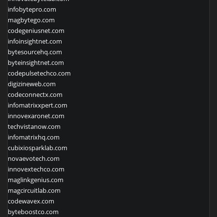
infobytepro.com
magbytego.com
codegeniusnet.com
infoinsightnet.com
bytesourcehq.com
byteinsightnet.com
codepulsetechco.com
digizineweb.com
codeconnectx.com
infomatrixxpert.com
innovexaronet.com
techvistanow.com
infomatrixhq.com
cubixiosparklab.com
novaevotech.com
innovextechco.com
maglinkgenius.com
magcircuitlab.com
codewavex.com
byteboostco.com