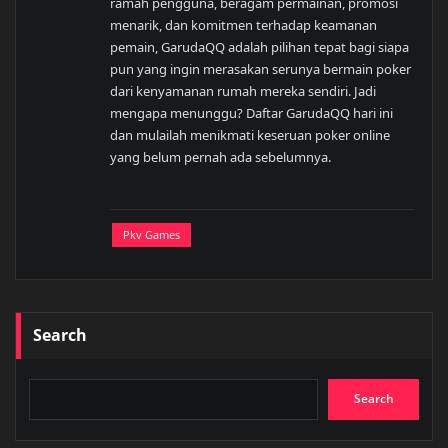
ramah pengguna, beragam permainan, promosi
menarik, dan komitmen terhadap keamanan
pemain, GarudaQQ adalah pilihan tepat bagi siapa
pun yang ingin merasakan serunya bermain poker
dari kenyamanan rumah mereka sendiri. Jadi
mengapa menunggu? Daftar GarudaQQ hari ini
dan mulailah menikmati keseruan poker online
yang belum pernah ada sebelumnya.
Pkv Games
Search
Search