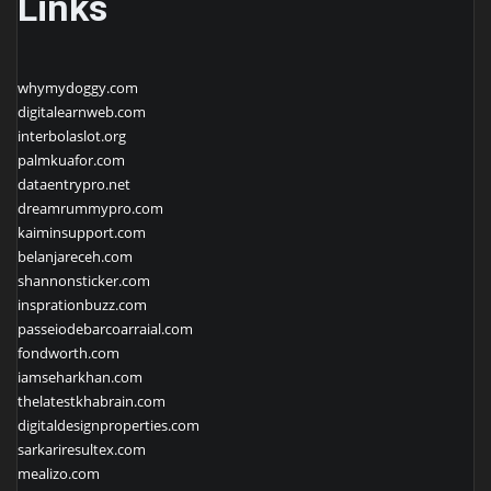
Links
whymydoggy.com
digitalearnweb.com
interbolaslot.org
palmkuafor.com
dataentrypro.net
dreamrummypro.com
kaiminsupport.com
belanjareceh.com
shannonsticker.com
insprationbuzz.com
passeiodebarcoarraial.com
fondworth.com
iamseharkhan.com
thelatestkhabrain.com
digitaldesignproperties.com
sarkariresultex.com
mealizo.com