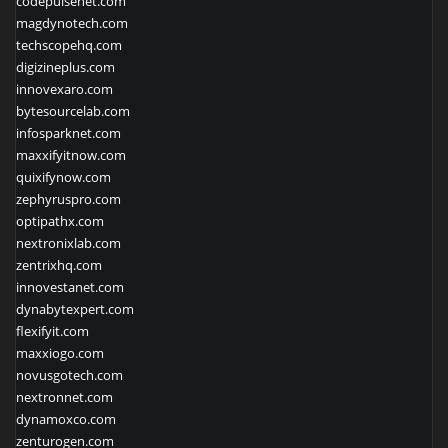
codepulsenet.com
magdynotech.com
techscopehq.com
digizineplus.com
innovexaro.com
bytesourcelab.com
infosparknet.com
maxxifyitnow.com
quixifynow.com
zephyruspro.com
optipathx.com
nextronixlab.com
zentrixhq.com
innovestanet.com
dynabytexpert.com
flexifyit.com
maxxiogo.com
novusgotech.com
nextronnet.com
dynamoxco.com
zenturogen.com