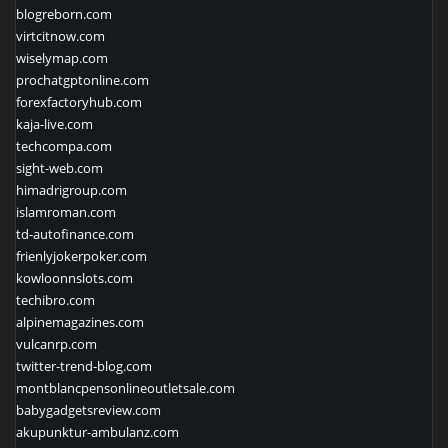
blogreborn.com
virtcitnow.com
wiselymap.com
prochatgptonline.com
forexfactoryhub.com
kaja-live.com
techcompa.com
sight-web.com
himadrigroup.com
islamroman.com
td-autofinance.com
frienlyjokerpoker.com
kowloonnslots.com
techibro.com
alpinemagazines.com
vulcanrp.com
twitter-trend-blog.com
montblancpensonlineoutletsale.com
babygadgetsreview.com
akupunktur-ambulanz.com