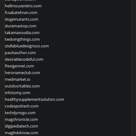
hellmouseretro.com
fcsabatehran.com
dogemutants.com
duramaxtop.com
takamasoudia.com
twdoingthings.com
stellabluedesignsco.com
paulsauthor.com
desirablecodeful.com
flexigennet.com
heronameclub.com
medmarket.io
outdoortablez.com
infotomy.com
healthysupplementsolution.com
codespottech.com
techdynogo.com
magchronicle.com
digipediatech.com
maglinkitnow.com