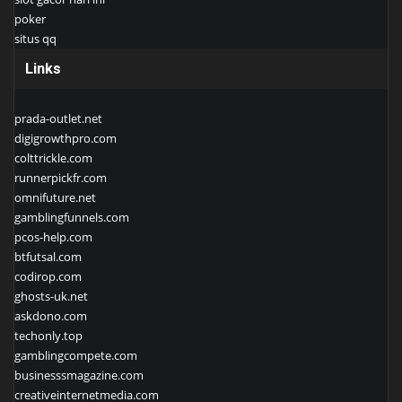
poker
situs qq
Links
prada-outlet.net
digigrowthpro.com
colttrickle.com
runnerpickfr.com
omnifuture.net
gamblingfunnels.com
pcos-help.com
btfutsal.com
codirop.com
ghosts-uk.net
askdono.com
techonly.top
gamblingcompete.com
businesssmagazine.com
creativeinternetmedia.com