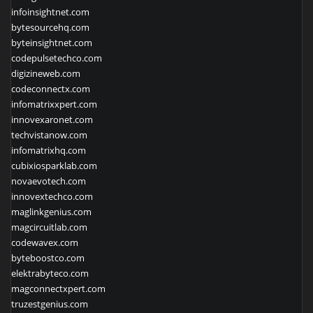
infoinsightnet.com
bytesourcehq.com
byteinsightnet.com
codepulsetechco.com
digizineweb.com
codeconnectx.com
infomatrixxpert.com
innovexaronet.com
techvistanow.com
infomatrixhq.com
cubixiosparklab.com
novaevotech.com
innovextechco.com
maglinkgenius.com
magcircuitlab.com
codewavex.com
byteboostco.com
elektrabyteco.com
magconnectxpert.com
truzestgenius.com