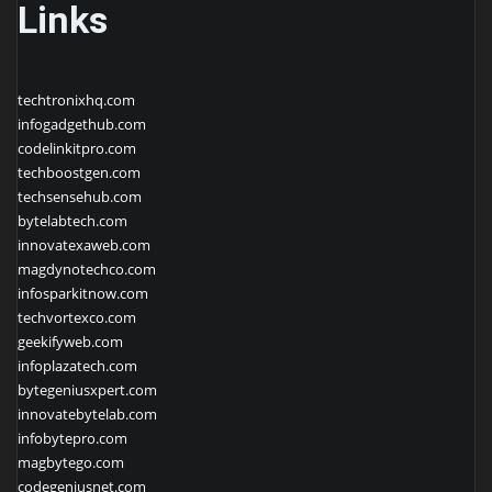
Links
techtronixhq.com
infogadgethub.com
codelinkitpro.com
techboostgen.com
techsensehub.com
bytelabtech.com
innovatexaweb.com
magdynotechco.com
infosparkitnow.com
techvortexco.com
geekifyweb.com
infoplazatech.com
bytegeniusxpert.com
innovatebytelab.com
infobytepro.com
magbytego.com
codegeniusnet.com