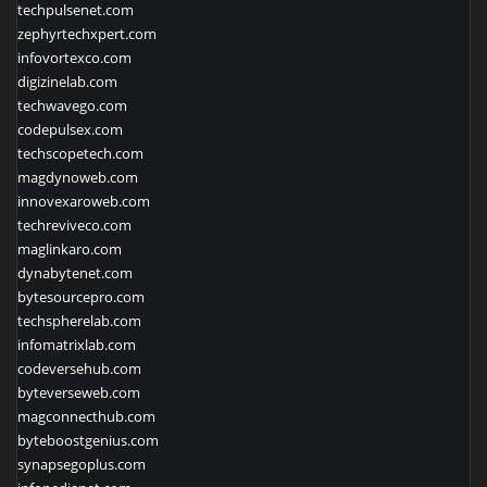
techpulsenet.com
zephyrtechxpert.com
infovortexco.com
digizinelab.com
techwavego.com
codepulsex.com
techscopetech.com
magdynoweb.com
innovexaroweb.com
techreviveco.com
maglinkaro.com
dynabytenet.com
bytesourcepro.com
techspherelab.com
infomatrixlab.com
codeversehub.com
byteverseweb.com
magconnecthub.com
byteboostgenius.com
synapsegoplus.com