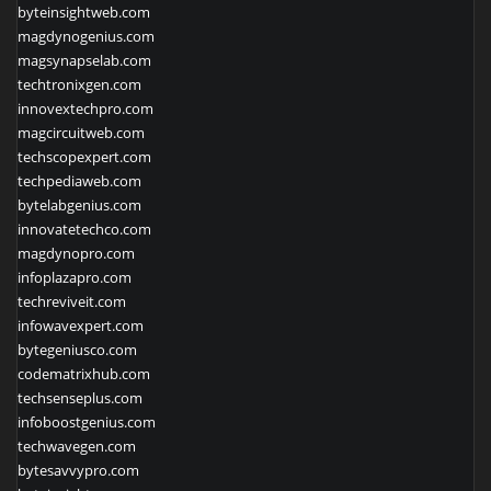
byteinsightweb.com
magdynogenius.com
magsynapselab.com
techtronixgen.com
innovextechpro.com
magcircuitweb.com
techscopexpert.com
techpediaweb.com
bytelabgenius.com
innovatetechco.com
magdynopro.com
infoplazapro.com
techreviveit.com
infowavexpert.com
bytegeniusco.com
codematrixhub.com
techsenseplus.com
infoboostgenius.com
techwavegen.com
bytesavvypro.com