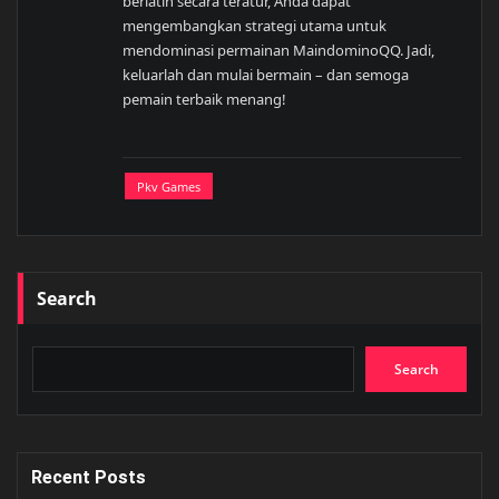
berlatih secara teratur, Anda dapat
mengembangkan strategi utama untuk
mendominasi permainan MaindominoQQ. Jadi,
keluarlah dan mulai bermain – dan semoga
pemain terbaik menang!
Pkv Games
Search
Search
Recent Posts