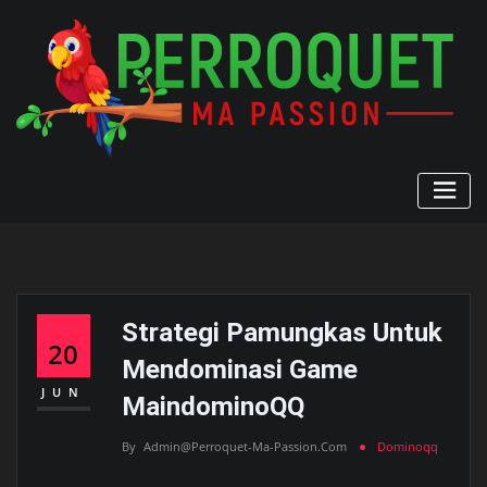
Skip
to
content
Strategi Pamungkas Untuk
20
Mendominasi Game
JUN
MaindominoQQ
By
Admin@perroquet-Ma-Passion.com
Dominoqq