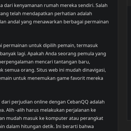
ka dari kenyamanan rumah mereka sendiri. Salah
 yang telah mendapatkan perhatian adalah
 dan andal yang menawarkan berbagai permainan
permainan untuk dipilih pemain, termasuk
 banyak lagi. Apakah Anda seorang pemula yang
o berpengalaman mencari tantangan baru,
 semua orang. Situs web ini mudah dinavigasi,
emain untuk menemukan game favorit mereka
r dari perjudian online dengan CebanQQ adalah
 Alih -alih harus melakukan perjalanan ke
ngan mudah masuk ke komputer atau perangkat
n dalam hitungan detik. Ini berarti bahwa