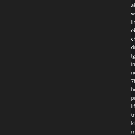
a
w
l
e
c
d
l
i
n
7
h
p
l
t
k
m