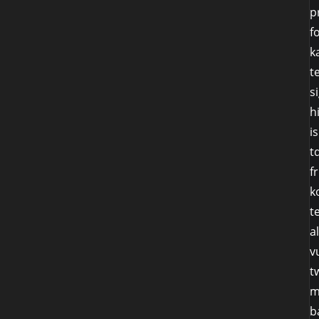
p
f
k
t
s
h
i
t
f
k
t
a
v
t
m
b