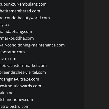
kupunktur-ambulanz.com
hatiremembered.com
inq-condo-beautyworld.com
byt.cc
haindaohang.com
rmarkbuddha.com
g-air-conditioning-maintenance.com
nfoorator.com
ovte.com
hpizzaeasternmarket.com
ollaendisches-viertel.com
roengine-ultra24.com
ifewithoutlanyards.com
raida.net
itchandhoney.com
etro-bistro.com