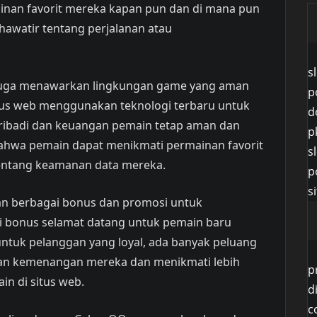
nan favorit mereka kapan pun dan di mana pun
hawatir tentang perjalanan atau
s
juga menawarkan lingkungan game yang aman
p
tus web menggunakan teknologi terbaru untuk
d
ribadi dan keuangan pemain tetap aman dan
p
i bahwa pemain dapat menikmati permainan favorit
s
entang keamanan data mereka.
p
s
an berbagai bonus dan promosi untuk
i bonus selamat datang untuk pemain baru
ntuk pelanggan yang loyal, ada banyak peluang
an kemenangan mereka dan menikmati lebih
p
n di situs web.
d
c