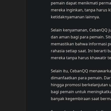
pemain dapat menikmati permai
mereka inginkan, tanpa harus k
ketidaknyamanan lainnya.
Selain kenyamanan, CebanQQ 
dan aman bagi para pemain. Si
memastikan bahwa informasi p
rahasia setiap saat. Ini berart
mereka tanpa harus khawatir t
Selain itu, CebanQQ menawark
dimanfaatkan para pemain. Dar
hingga promosi berkelanjutan u
bagi pemain untuk meningkatk
banyak kegembiraan saat bermai