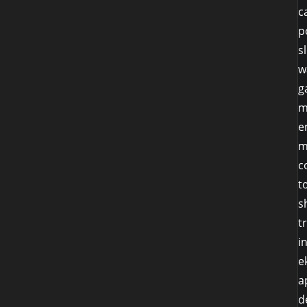
c
p
s
w
g
m
e
m
c
t
s
t
i
e
a
d