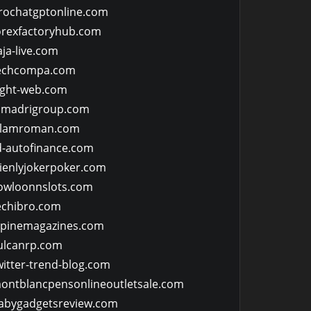
rochatgptonline.com
orexfactoryhub.com
aja-live.com
echcompa.com
ight-web.com
imadrigroup.com
slamroman.com
d-autofinance.com
rienlyjokerpoker.com
owloonnslots.com
echibro.com
lpinemagazines.com
ulcanrp.com
witter-trend-blog.com
ontblancpensonlineoutletsale.com
abygadgetsreview.com