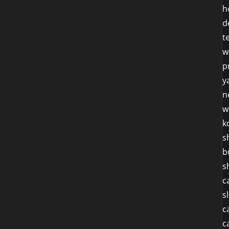
h
d
t
w
p
y
n
w
k
s
b
s
c
s
c
c