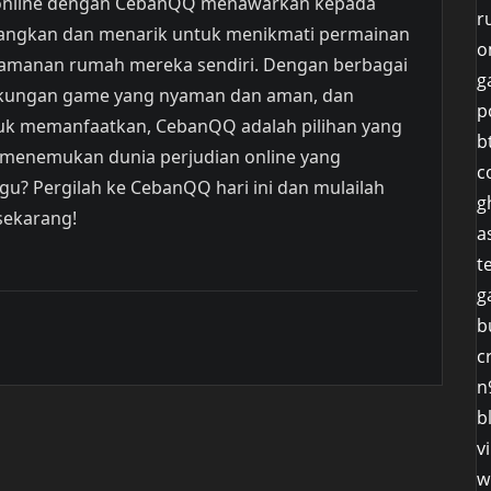
n online dengan CebanQQ menawarkan kepada
r
angkan dan menarik untuk menikmati permainan
o
nyamanan rumah mereka sendiri. Dengan berbagai
g
ngkungan game yang nyaman dan aman, dan
p
uk memanfaatkan, CebanQQ adalah pilihan yang
b
n menemukan dunia perjudian online yang
c
u? Pergilah ke CebanQQ hari ini dan mulailah
g
sekarang!
a
t
g
b
c
n
b
v
w