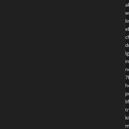
a
w
l
e
c
d
l
i
n
7
h
p
l
t
k
m