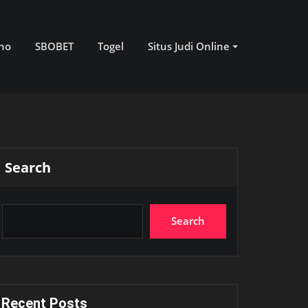
no
SBOBET
Togel
Situs Judi Online
Search
Search
Recent Posts