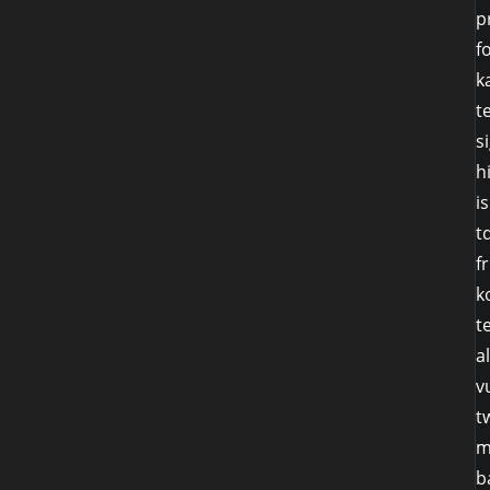
p
f
k
t
s
h
i
t
f
k
t
a
v
t
m
b