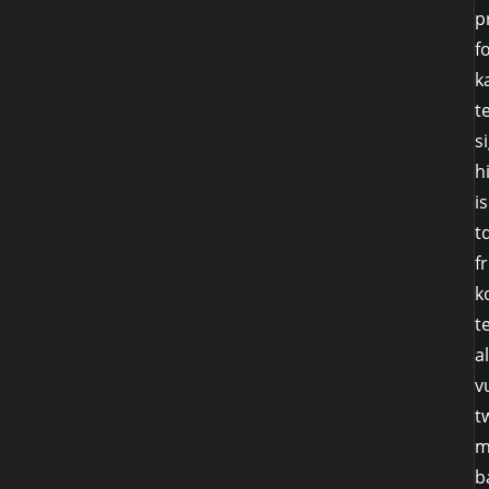
p
f
k
t
s
h
i
t
f
k
t
a
v
t
m
b