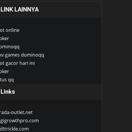
LINK LAINNYA
lot online
oker
ominoqq
kv games dominoqq
lot gacor hari ini
oker
itus qq
Links
rada-outlet.net
igigrowthpro.com
olttrickle.com