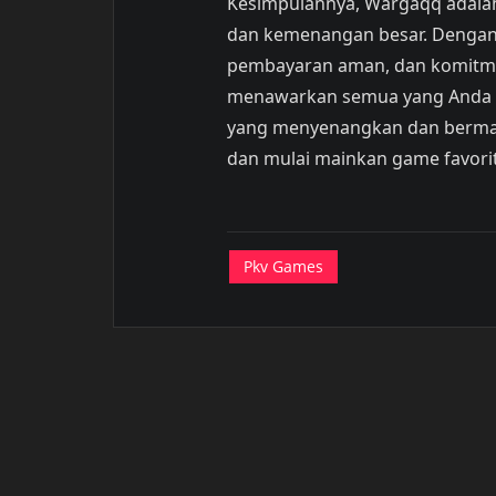
Kesimpulannya, Wargaqq adalah 
dan kemenangan besar. Dengan
pembayaran aman, dan komitme
menawarkan semua yang Anda b
yang menyenangkan dan berman
dan mulai mainkan game favorit
Pkv Games