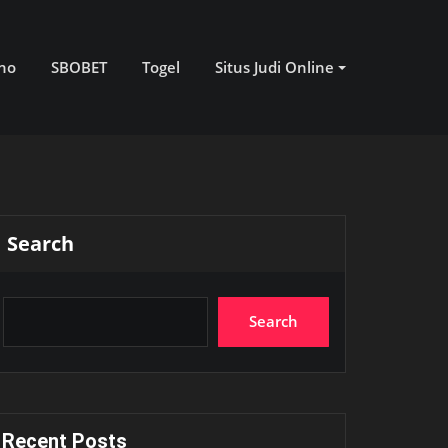
no
SBOBET
Togel
Situs Judi Online
Search
Search
Recent Posts