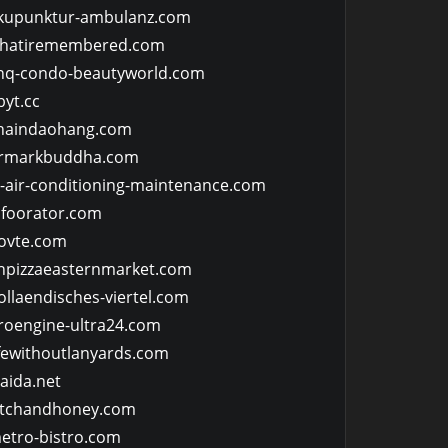
kupunktur-ambulanz.com
hatiremembered.com
inq-condo-beautyworld.com
byt.cc
haindaohang.com
rmarkbuddha.com
g-air-conditioning-maintenance.com
nfoorator.com
ovte.com
hpizzaeasternmarket.com
ollaendisches-viertel.com
roengine-ultra24.com
ifewithoutlanyards.com
raida.net
itchandhoney.com
etro-bistro.com