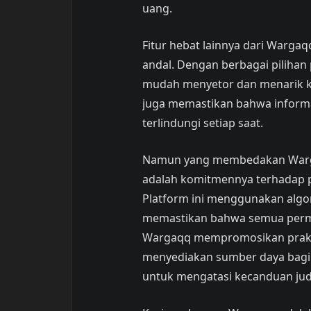
uang.
Fitur hebat lainnya dari Warg
andal. Dengan berbagai piliha
mudah menyetor dan menarik k
juga memastikan bahwa informa
terlindungi setiap saat.
Namun yang membedakan Wargaq
adalah komitmennya terhadap p
Platform ini menggunakan algor
memastikan bahwa semua permai
Wargaqq mempromosikan prakt
menyediakan sumber daya bag
untuk mengatasi kecanduan jud