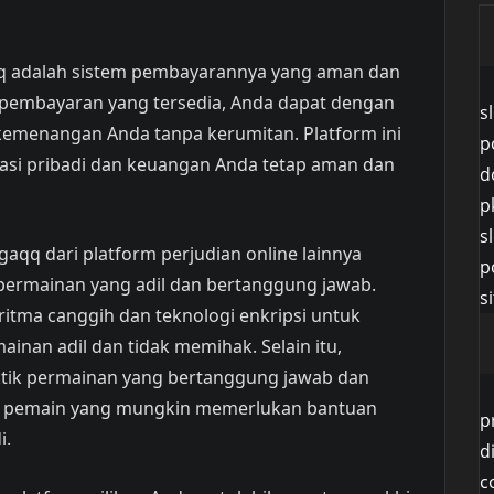
aqq adalah sistem pembayarannya yang aman dan
n pembayaran yang tersedia, Anda dapat dengan
s
emenangan Anda tanpa kerumitan. Platform ini
p
si pribadi dan keuangan Anda tetap aman dan
d
p
s
q dari platform perjudian online lainnya
p
ermainan yang adil dan bertanggung jawab.
s
itma canggih dan teknologi enkripsi untuk
nan adil dan tidak memihak. Selain itu,
ik permainan yang bertanggung jawab dan
i pemain yang mungkin memerlukan bantuan
p
i.
d
c