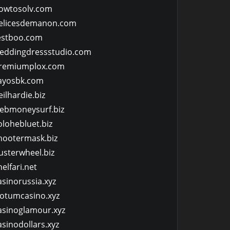
owtosolv.com
elicesdemanon.com
estboo.com
eddingdressstudio.com
remiumplox.com
ayosbk.com
eilhardie.biz
ebmoneysurf.biz
olohebluet.biz
hootermask.biz
usterwheel.biz
helfari.net
asinorussia.xyz
lotumcasino.xyz
asinoglamour.xyz
asinodollars.xyz