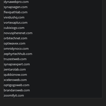
dynawebpro.com
synapsegen.com
flexipathlab.com
vividushq.com
vortexaplus.com
cubixiogo.com
novuspherenet.com
orbitechnet.com
optiwavex.com
omnidynoco.com
zephyrtechhub.com
truzestweb.com
synapsexpert.com
zentarolab.com
quikbiznow.com
xceleroweb.com
optigogoweb.com
brandaroweb.com
zoomifyit.com