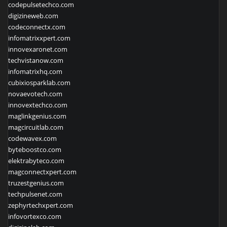
codepulsetechco.com
digizineweb.com
codeconnectx.com
infomatrixxpert.com
innovexaronet.com
techvistanow.com
infomatrixhq.com
cubixiosparklab.com
novaevotech.com
innovextechco.com
maglinkgenius.com
magcircuitlab.com
codewavex.com
byteboostco.com
elektrabyteco.com
magconnectxpert.com
truzestgenius.com
techpulsenet.com
zephyrtechxpert.com
infovortexco.com