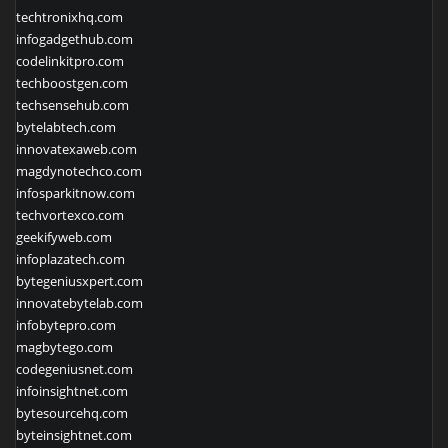
techtronixhq.com
infogadgethub.com
codelinkitpro.com
techboostgen.com
techsensehub.com
bytelabtech.com
innovatexaweb.com
magdynotechco.com
infosparkitnow.com
techvortexco.com
geekifyweb.com
infoplazatech.com
bytegeniusxpert.com
innovatebytelab.com
infobytepro.com
magbytego.com
codegeniusnet.com
infoinsightnet.com
bytesourcehq.com
byteinsightnet.com