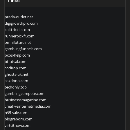
Links
prada-outlet.net
digigrowthpro.com
colttrickle.com
runnerpickfr.com
omnifuture.net
gamblingfunnels.com
pcos-help.com
btfutsal.com
codirop.com
ghosts-uk.net
askdono.com
techonly.top
gamblingcompete.com
businesssmagazine.com
creativeinternetmedia.com
n95-sale.com
blogreborn.com
virtcitnow.com