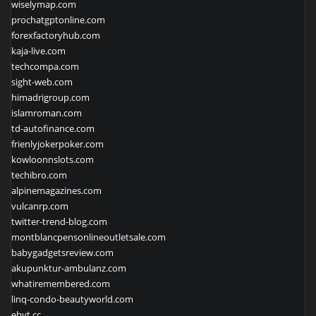
wiselymap.com
prochatgptonline.com
forexfactoryhub.com
kaja-live.com
techcompa.com
sight-web.com
himadrigroup.com
islamroman.com
td-autofinance.com
frienlyjokerpoker.com
kowloonnslots.com
techibro.com
alpinemagazines.com
vulcanrp.com
twitter-trend-blog.com
montblancpensonlineoutletsale.com
babygadgetsreview.com
akupunktur-ambulanz.com
whatiremembered.com
linq-condo-beautyworld.com
ebyt.cc