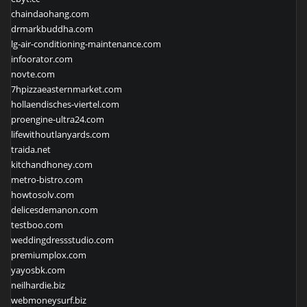
chaindaohang.com
drmarkbuddha.com
lg-air-conditioning-maintenance.com
infoorator.com
novte.com
7hpizzaeasternmarket.com
hollaendisches-viertel.com
proengine-ultra24.com
lifewithoutlanyards.com
traida.net
kitchandhoney.com
metro-bistro.com
howtosolv.com
delicesdemanon.com
testboo.com
weddingdressstudio.com
premiumplox.com
yayosbk.com
neilhardie.biz
webmoneysurf.biz