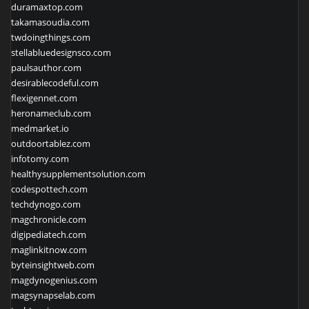
duramaxtop.com
takamasoudia.com
twdoingthings.com
stellabluedesignsco.com
paulsauthor.com
desirablecodeful.com
flexigennet.com
heronameclub.com
medmarket.io
outdoortablez.com
infotomy.com
healthysupplementsolution.com
codespottech.com
techdynogo.com
magchronicle.com
digipediatech.com
maglinkitnow.com
byteinsightweb.com
magdynogenius.com
magsynapselab.com